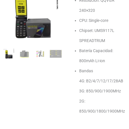
Resolución: QQVGA
240×320
CPU: Single-core
Chipset: UMS9117L
SPREADTRUM
Batería Capacidad:
800mAh Li-ion
Bandas
4G: B2/4/7/12/17/28AB
3G: 850/900/1900MHz
2G:
850/900/1800/1900MHz