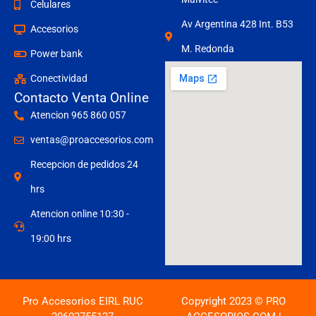
Celulares
Av Argentina 428 Int. B53
Accesorios
M. Redonda
Power bank
Conectividad
Contacto Venta Online
Atencion 965 860 057
ventas@proaccesorios.com
Recepcion de pedidos 24
hrs
Atencion online 10:30 -
19:00 hrs
Pro Accesorios EIRL RUC
Copyright 2023 © PRO