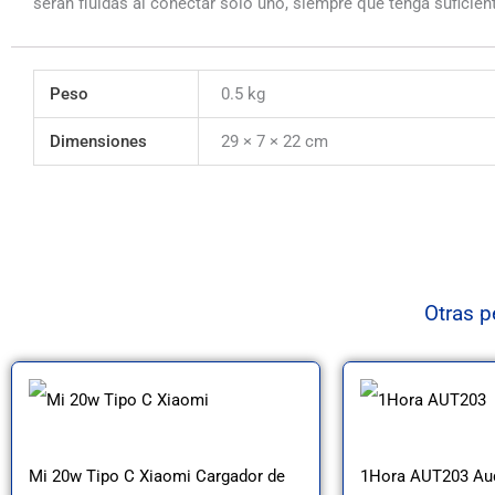
serán fluidas al conectar solo uno, siempre que tenga suficien
Peso
0.5 kg
Dimensiones
29 × 7 × 22 cm
Otras p
Este
producto
tiene
Mi 20w Tipo C Xiaomi Cargador de
1Hora AUT203 Au