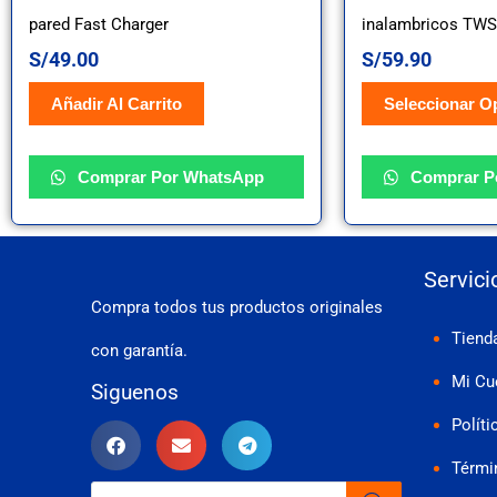
múltiples
pared Fast Charger
inalambricos TWS
S/
49.00
S/
59.90
variantes.
Las
Añadir Al Carrito
Seleccionar O
opciones
Comprar Por WhatsApp
Comprar P
se
pueden
elegir
Servici
Compra todos tus productos originales
en
Tiend
con garantía.
la
Mi Cu
Siguenos
página
Políti
de
Térmi
Búsqueda
producto