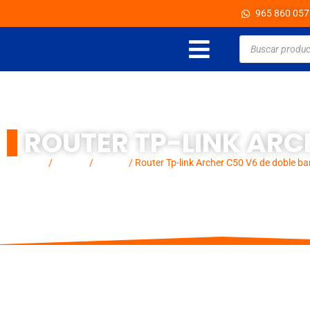
Ir
965 860 057
al
Búsqueda
de
productos
contenido
ROUTER TP-LINK ARC
Inicio
/
Marcas
/
Tp-Link
/ Router Tp-link Archer C50 V6 de doble 