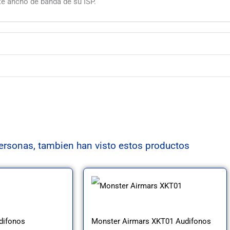
te ancho de banda de su ISP.
ersonas, tambien han visto estos productos
difonos
Monster Airmars XKT01 Audifonos