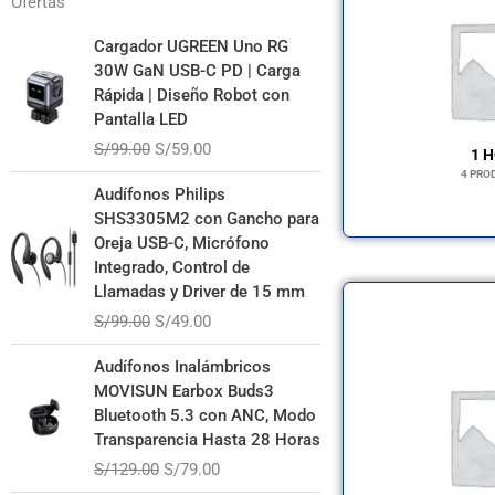
Ofertas
El
El
Cargador UGREEN Uno RG
precio
precio
30W GaN USB-C PD | Carga
original
actual
Rápida | Diseño Robot con
era:
es:
Pantalla LED
S/99.00.
S/59.00.
S/
99.00
S/
59.00
1 
4 PRO
El
El
Audífonos Philips
precio
precio
SHS3305M2 con Gancho para
original
actual
Oreja USB-C, Micrófono
era:
es:
Integrado, Control de
S/99.00.
S/49.00.
Llamadas y Driver de 15 mm
S/
99.00
S/
49.00
El
El
Audífonos Inalámbricos
precio
precio
MOVISUN Earbox Buds3
original
actual
Bluetooth 5.3 con ANC, Modo
era:
es:
Transparencia Hasta 28 Horas
S/129.00.
S/79.00.
S/
129.00
S/
79.00