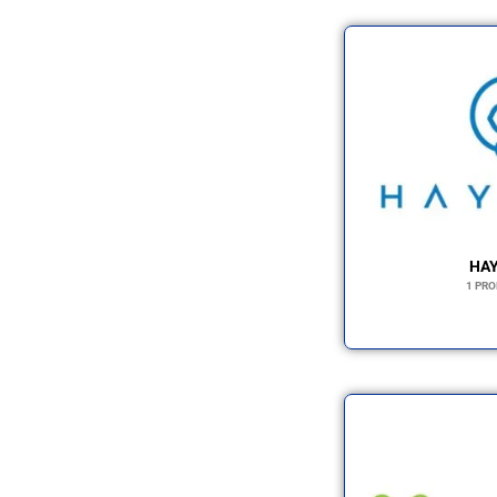
HA
1 PR