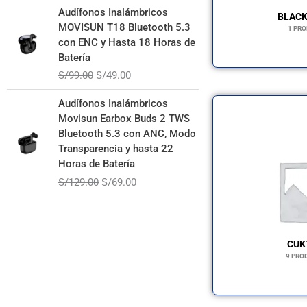
El
El
Audífonos Inalámbricos
BLAC
precio
precio
MOVISUN T18 Bluetooth 5.3
1 PR
original
actual
con ENC y Hasta 18 Horas de
era:
es:
Batería
S/99.00.
S/49.00.
S/
99.00
S/
49.00
El
El
Audífonos Inalámbricos
precio
precio
Movisun Earbox Buds 2 TWS
original
actual
Bluetooth 5.3 con ANC, Modo
era:
es:
Transparencia y hasta 22
S/129.00.
S/69.00.
Horas de Batería
S/
129.00
S/
69.00
CUK
9 PRO