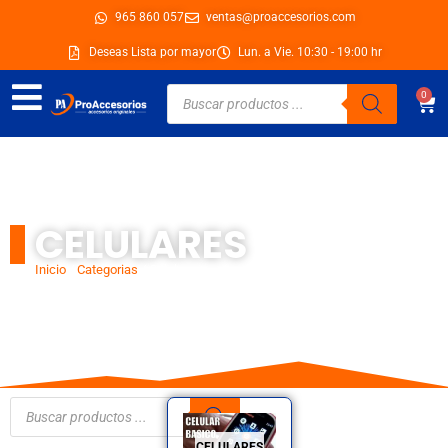
Ir
965 860 057
ventas@proaccesorios.com
al
Deseas Lista por mayor
Lun. a Vie. 10:30 - 19:00 hr
contenido
Búsqueda
0
Car
de
productos
CELULARES
Inicio
/
Categorias
/ Celulares
Búsqueda
de
productos
CELULARES