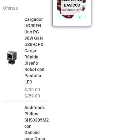
BÁSICOS
Ofertas
20 PRODUCTOS
El
El
Cargador
precio
precio
UGREEN
original
actual
Uno RG
era:
es:
30W GaN
S/99.00.
S/59.00.
USB-C PD |
Carga
Rápida |
Diseño
Robot con
Pantalla
LED
S/
99.00
S/
59.00
El
El
Audífonos
precio
precio
Philips
original
actual
SHS3305M2
era:
es:
con
S/99.00.
S/49.00.
Gancho
para Oreja