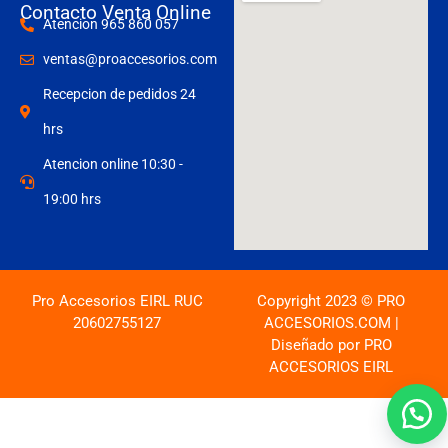
Contacto Venta Online
Atencion 965 860 057
ventas@proaccesorios.com
Recepcion de pedidos 24
hrs
Atencion online 10:30 -
19:00 hrs
Pro Accesorios EIRL RUC
Copyright 2023 © PRO
20602755127
ACCESORIOS.COM |
Diseñado por PRO
ACCESORIOS EIRL