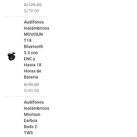
S/
129.00
S/
79.00
El
El
Audífonos
precio
precio
Inalámbricos
original
actual
MOVISUN
era:
es:
T18
S/99.00.
S/49.00.
Bluetooth
5.3 con
ENC y
Hasta 18
Horas de
Batería
S/
99.00
S/
49.00
El
El
Audífonos
precio
precio
Inalámbricos
original
actual
Movisun
era:
es:
Earbox
S/129.00.
S/69.00.
Buds 2
TWS