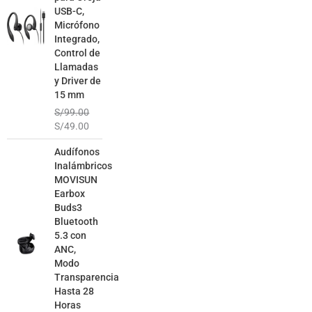
USB-C,
Micrófono
Integrado,
Control de
Llamadas
y Driver de
15 mm
S/
99.00
S/
49.00
El
El
Audífonos
precio
precio
Inalámbricos
original
actual
MOVISUN
era:
es:
Earbox
S/129.00.
S/79.00.
Buds3
Bluetooth
5.3 con
ANC,
Modo
Transparencia
Hasta 28
Horas