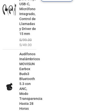
USB-C,
Micrófono
Integrado,
Control de
Llamadas
y Driver de
15 mm
S/
99.00
S/
49.00
El
El
Audífonos
precio
precio
Inalámbricos
original
actual
MOVISUN
era:
es:
Earbox
S/129.00.
S/79.00.
Buds3
Bluetooth
5.3 con
ANC,
Modo
Transparencia
Hasta 28
Horas