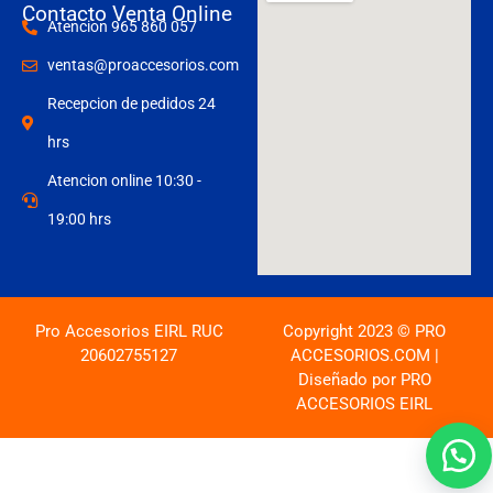
Contacto Venta Online
Atencion 965 860 057
ventas@proaccesorios.com
Recepcion de pedidos 24
hrs
Atencion online 10:30 -
19:00 hrs
Pro Accesorios EIRL RUC
Copyright 2023 © PRO
20602755127
ACCESORIOS.COM |
Diseñado por PRO
ACCESORIOS EIRL