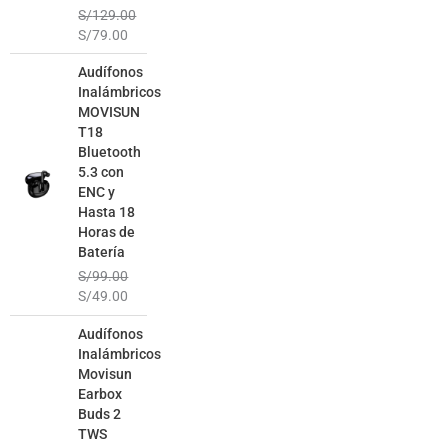
S/
129.00
S/
79.00
El
El
Audífonos
precio
precio
Inalámbricos
original
actual
MOVISUN
era:
es:
T18
S/99.00.
S/49.00.
Bluetooth
5.3 con
ENC y
Hasta 18
Horas de
Batería
S/
99.00
S/
49.00
El
El
Audífonos
precio
precio
Inalámbricos
original
actual
Movisun
era:
es:
Earbox
S/129.00.
S/69.00.
Buds 2
TWS