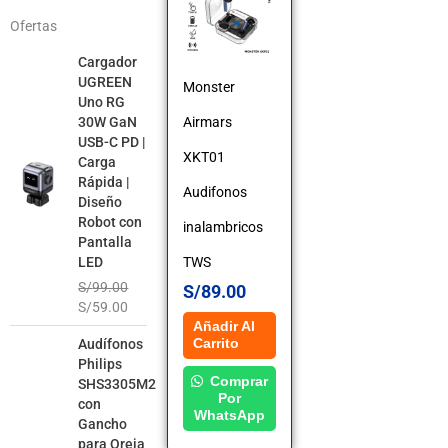
Ofertas
El
El
Cargador
precio
precio
UGREEN
Monster
original
actual
Uno RG
era:
es:
Airmars
30W GaN
S/99.00.
S/59.00.
USB-C PD |
XKT01
Carga
Rápida |
Audifonos
Diseño
Robot con
inalambricos
Pantalla
TWS
LED
S/
99.00
S/
89.00
S/
59.00
Añadir Al
El
El
Audífonos
Carrito
precio
precio
Philips
original
actual
Comprar
SHS3305M2
era:
es:
Por
con
S/99.00.
S/49.00.
WhatsApp
Gancho
para Oreja