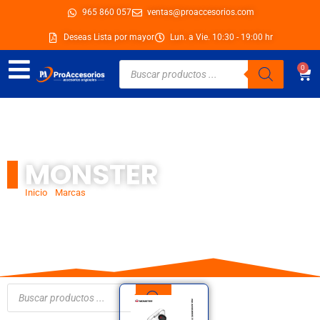
Ir
965 860 057
ventas@proaccesorios.com
al
Deseas Lista por mayor
Lun. a Vie. 10:30 - 19:00 hr
contenido
Búsqueda
0
Car
de
productos
MONSTER
Inicio
/
Marcas
/ Monster
Búsqueda
de
productos