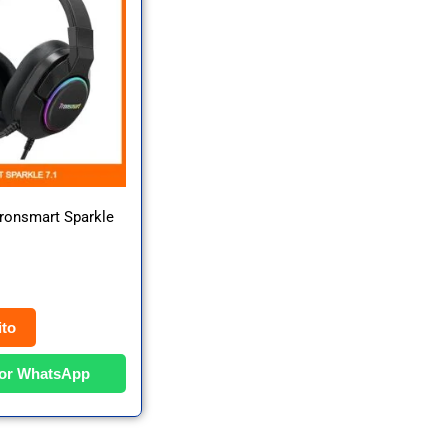
ronsmart Sparkle
ito
or WhatsApp