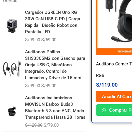
Ofertas
El
El
Cargador UGREEN Uno RG
precio
precio
30W GaN USB-C PD | Carga
original
actual
Rápida | Diseño Robot con
era:
es:
Pantalla LED
S/99.00.
S/59.00.
S/
99.00
S/
59.00
El
El
Audífonos Philips
precio
precio
SHS3305M2 con Gancho para
original
actual
Audifono Gamer T
Oreja USB-C, Micrófono
era:
es:
Integrado, Control de
S/99.00.
S/49.00.
RGB
Llamadas y Driver de 15 mm
S/
119.00
S/
99.00
S/
49.00
El
El
Añadir Al Carr
Audífonos Inalámbricos
precio
precio
MOVISUN Earbox Buds3
original
actual
Comprar P
Bluetooth 5.3 con ANC, Modo
era:
es:
Transparencia Hasta 28 Horas
S/129.00.
S/79.00.
S/
129.00
S/
79.00