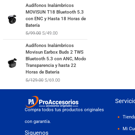
El
El
Audífonos Inalámbricos
precio
precio
MOVISUN T18 Bluetooth 5.3
original
actual
con ENC y Hasta 18 Horas de
era:
es:
Batería
S/99.00.
S/49.00.
S/
99.00
S/
49.00
El
El
Audífonos Inalámbricos
precio
precio
Movisun Earbox Buds 2 TWS
original
actual
Bluetooth 5.3 con ANC, Modo
era:
es:
Transparencia y hasta 22
S/129.00.
S/69.00.
Horas de Batería
S/
129.00
S/
69.00
Servici
Compra todos tus productos originales
Tiend
con garantía.
Mi Cu
Siguenos