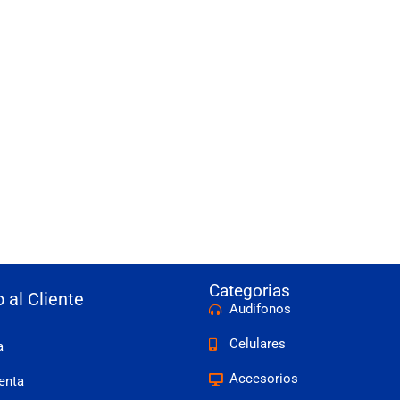
Categorias
o al Cliente
Audifonos
Celulares
a
Accesorios
enta