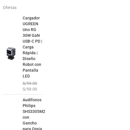
Ofertas
El
El
Cargador
precio
precio
UGREEN
original
actual
Uno RG
era:
es:
30W GaN
S/99.00.
S/59.00.
USB-C PD |
Carga
Rápida |
Diseño
Robot con
Pantalla
LED
S/
99.00
S/
59.00
El
El
Audífonos
precio
precio
Philips
original
actual
SHS3305M2
era:
es:
con
S/99.00.
S/49.00.
Gancho
para Oreja