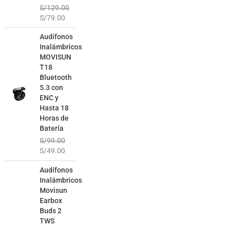
S/
129.00
S/
79.00
El
El
Audífonos
precio
precio
Inalámbricos
original
actual
MOVISUN
era:
es:
T18
S/99.00.
S/49.00.
Bluetooth
5.3 con
ENC y
Hasta 18
Horas de
Batería
S/
99.00
S/
49.00
El
El
Audífonos
precio
precio
Inalámbricos
original
actual
Movisun
era:
es:
Earbox
S/129.00.
S/69.00.
Buds 2
TWS