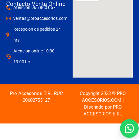
Contacto Venta Online
Atencion 965 860 057
ventas@proaccesorios.com
Recepcion de pedidos 24
hrs
Atencion online 10:30 -
19:00 hrs
Pro Accesorios EIRL RUC
Copyright 2023 © PRO
20602755127
ACCESORIOS.COM |
Diseñado por PRO
ACCESORIOS EIRL