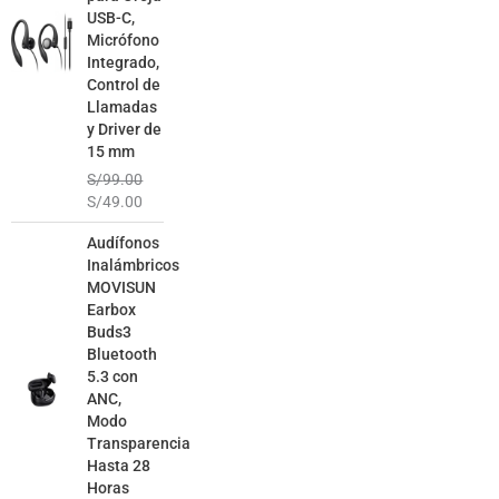
USB-C,
Micrófono
Integrado,
Control de
Llamadas
y Driver de
15 mm
S/
99.00
S/
49.00
El
El
Audífonos
precio
precio
Inalámbricos
original
actual
MOVISUN
era:
es:
Earbox
S/129.00.
S/79.00.
Buds3
Bluetooth
5.3 con
ANC,
Modo
Transparencia
Hasta 28
Horas