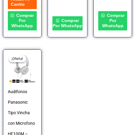
Carrito
la
Comprar
Comprar
página
Por
Comprar
Por
WhatsApp
Por WhatsApp
WhatsApp
de
producto
El
El
¡Oferta!
¡Oferta!
precio
precio
original
actual
era:
es:
S/80.00.
S/45.90.
Audifonos
Panasonic
Tipo Vincha
con Microfono
HF100M –