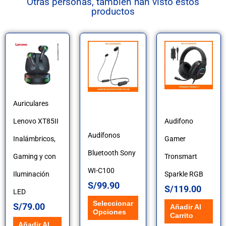
Otras personas, tambien han visto estos
productos
Este
producto
tiene
múltiples
Auriculares
variantes.
Lenovo XT85II
Audifono
Las
Audífonos
Inalámbricos,
Gamer
opciones
Bluetooth Sony
Gaming y con
Tronsmart
se
WI-C100
Iluminación
Sparkle RGB
pueden
S/
99.90
S/
119.00
LED
elegir
Seleccionar
S/
79.00
Añadir Al
Opciones
Carrito
en
Añadir Al