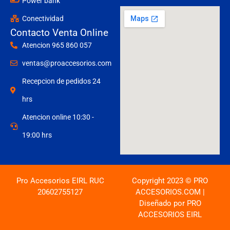
Power bank
Conectividad
Contacto Venta Online
Atencion 965 860 057
ventas@proaccesorios.com
Recepcion de pedidos 24
hrs
Atencion online 10:30 -
19:00 hrs
Pro Accesorios EIRL RUC
Copyright 2023 © PRO
20602755127
ACCESORIOS.COM |
Diseñado por PRO
ACCESORIOS EIRL