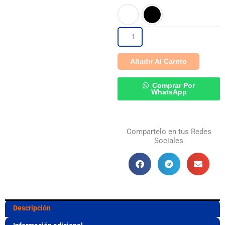
Soundcore
S/299.
S/219.
Liberty
5
Añadir Al Carrito
con
ANC
Comprar Por
WhatsApp
3.0
Adaptativo,
Compartelo en tus Redes
Dolby
Sociales
Audio,
LDAC
y
Hasta
Descripción
48