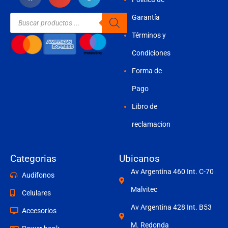
Búsqueda
Garantía
de
productos
Términos y
Condiciones
Forma de
Pago
Libro de
reclamacion
Categorias
Ubicanos
Av Argentina 460 Int. C-70
Audifonos
Malvitec
Celulares
Av Argentina 428 Int. B53
Accesorios
M. Redonda