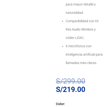
para mayor detalle y
naturalidad.
Compatibilidad con Hi-
Res Audio Wireless y
códec LDAC.
6 micrófonos con
inteligencia artificial para
llamadas más claras.
El
El
S/
299.00
precio
precio
S/
219.00
origina
actual
Audífonos
era:
es:
Color