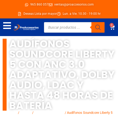
Ir
965 860 057
ventas@proaccesorios.com
al
Deseas Lista por mayor
Lun. a Vie. 10:30 - 19:00 hr
contenido
Búsqueda
0
Car
de
productos
AUDÍFONOS
SOUNDCORE LIBERTY
5 CON ANC 3.0
ADAPTATIVO, DOLBY
AUDIO, LDAC Y
HASTA 48 HORAS DE
BATERÍA
Inicio
/
Marcas
/
Soundcore by Anker
/ Audífonos Soundcore Liberty 5