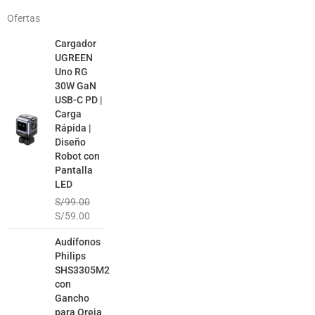
Ofertas
El
El
Cargador
precio
precio
UGREEN
original
actual
Uno RG
era:
es:
30W GaN
S/99.00.
S/59.00.
USB-C PD |
Carga
Rápida |
Diseño
Robot con
Pantalla
LED
S/
99.00
S/
59.00
El
El
Audífonos
precio
precio
Philips
original
actual
SHS3305M2
era:
es:
con
S/99.00.
S/49.00.
Gancho
para Oreja