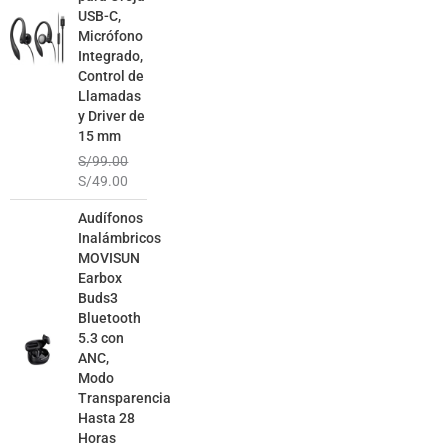
USB-C,
Micrófono
Integrado,
Control de
Llamadas
y Driver de
15 mm
S/
99.00
S/
49.00
El
El
Audífonos
precio
precio
Inalámbricos
original
actual
MOVISUN
era:
es:
Earbox
S/129.00.
S/79.00.
Buds3
Bluetooth
5.3 con
ANC,
Modo
Transparencia
Hasta 28
Horas