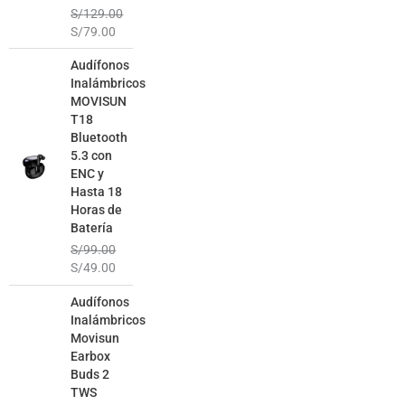
S/
129.00
S/
79.00
El
El
Audífonos
precio
precio
Inalámbricos
original
actual
MOVISUN
era:
es:
T18
S/99.00.
S/49.00.
Bluetooth
5.3 con
ENC y
Hasta 18
Horas de
Batería
S/
99.00
S/
49.00
El
El
Audífonos
precio
precio
Inalámbricos
original
actual
Movisun
era:
es:
Earbox
S/129.00.
S/69.00.
Buds 2
TWS