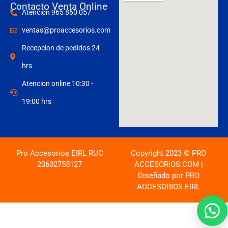
Contacto Venta Online
Atencion 965 860 057
ventas@proaccesorios.com
Recepcion de pedidos 24
hrs
Atencion online 10:30 -
19:00 hrs
Pro Accesorios EIRL RUC
Copyright 2023 © PRO
20602755127
ACCESORIOS.COM |
Diseñado por PRO
ACCESORIOS EIRL