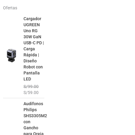
Ofertas
El
El
Cargador
precio
precio
UGREEN
original
actual
Uno RG
era:
es:
30W GaN
S/99.00.
S/59.00.
USB-C PD |
Carga
Rápida |
Diseño
Robot con
Pantalla
LED
S/
99.00
S/
59.00
El
El
Audífonos
precio
precio
Philips
original
actual
SHS3305M2
era:
es:
con
S/99.00.
S/49.00.
Gancho
para Oreja