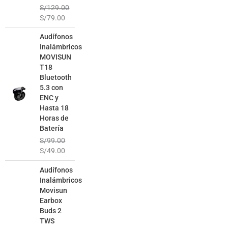
S/
129.00
S/
79.00
El
El
Audífonos
precio
precio
Inalámbricos
original
actual
MOVISUN
era:
es:
T18
S/99.00.
S/49.00.
Bluetooth
5.3 con
ENC y
Hasta 18
Horas de
Batería
S/
99.00
S/
49.00
El
El
Audífonos
precio
precio
Inalámbricos
original
actual
Movisun
era:
es:
Earbox
S/129.00.
S/69.00.
Buds 2
TWS