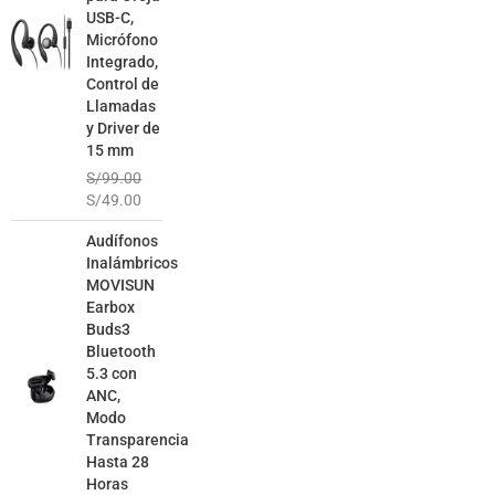
USB-C,
Micrófono
Integrado,
Control de
Llamadas
y Driver de
15 mm
S/
99.00
S/
49.00
El
El
Audífonos
precio
precio
Inalámbricos
original
actual
MOVISUN
era:
es:
Earbox
S/129.00.
S/79.00.
Buds3
Bluetooth
5.3 con
ANC,
Modo
Transparencia
Hasta 28
Horas