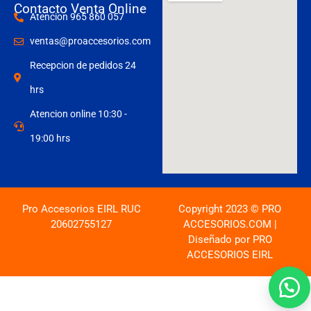
Contacto Venta Online
Atencion 965 860 057
ventas@proaccesorios.com
Recepcion de pedidos 24
hrs
Atencion online 10:30 -
19:00 hrs
Pro Accesorios EIRL RUC
Copyright 2023 © PRO
20602755127
ACCESORIOS.COM |
Diseñado por PRO
ACCESORIOS EIRL