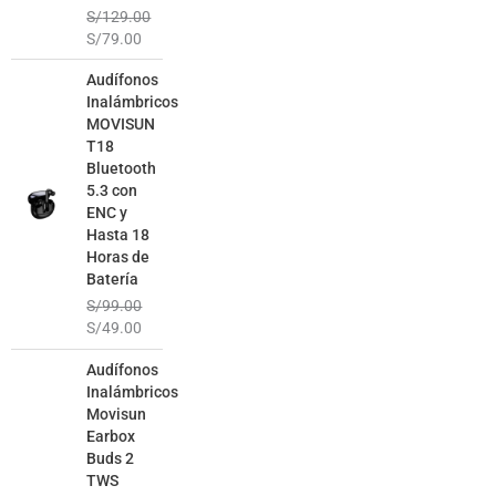
S/
129.00
S/
79.00
El
El
Audífonos
precio
precio
Inalámbricos
original
actual
MOVISUN
era:
es:
T18
S/99.00.
S/49.00.
Bluetooth
5.3 con
ENC y
Hasta 18
Horas de
Batería
S/
99.00
S/
49.00
El
El
Audífonos
precio
precio
Inalámbricos
original
actual
Movisun
era:
es:
Earbox
S/129.00.
S/69.00.
Buds 2
TWS