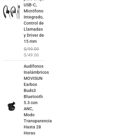
USB-C,
Micrófono
Integrado,
Control de
Llamadas
y Driver de
15 mm
S/
99.00
S/
49.00
El
El
Audífonos
precio
precio
Inalámbricos
original
actual
MOVISUN
era:
es:
Earbox
S/129.00.
S/79.00.
Buds3
Bluetooth
5.3 con
ANC,
Modo
Transparencia
Hasta 28
Horas