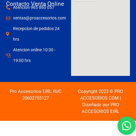
Contacto Venta Online
Atencion 965 860 057
ventas@proaccesorios.com
Recepcion de pedidos 24
hrs
Atencion online 10:30 -
19:00 hrs
Pro Accesorios EIRL RUC
Copyright 2023 © PRO
20602755127
ACCESORIOS.COM |
Diseñado por PRO
ACCESORIOS EIRL