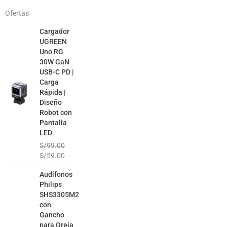
Ofertas
El
El
Cargador
precio
precio
UGREEN
original
actual
Uno RG
era:
es:
30W GaN
S/99.00.
S/59.00.
USB-C PD |
Carga
Rápida |
Diseño
Robot con
Pantalla
LED
S/
99.00
S/
59.00
El
El
Audífonos
precio
precio
Philips
original
actual
SHS3305M2
era:
es:
con
S/99.00.
S/49.00.
Gancho
para Oreja