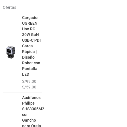
Ofertas
El
El
Cargador
precio
precio
UGREEN
original
actual
Uno RG
era:
es:
30W GaN
S/99.00.
S/59.00.
USB-C PD |
Carga
Rápida |
Diseño
Robot con
Pantalla
LED
S/
99.00
S/
59.00
El
El
Audífonos
precio
precio
Philips
original
actual
SHS3305M2
era:
es:
con
S/99.00.
S/49.00.
Gancho
para Oreja