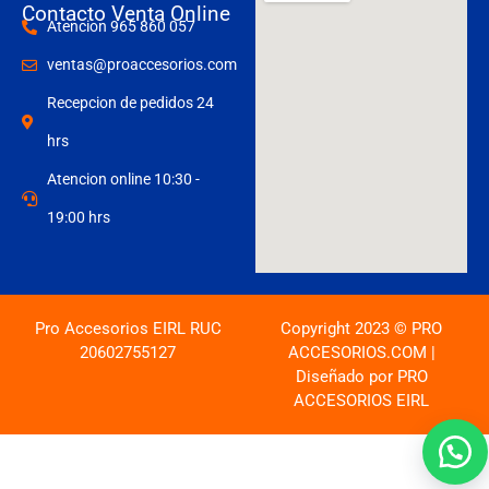
Contacto Venta Online
Atencion 965 860 057
ventas@proaccesorios.com
Recepcion de pedidos 24
hrs
Atencion online 10:30 -
19:00 hrs
Pro Accesorios EIRL RUC
Copyright 2023 © PRO
20602755127
ACCESORIOS.COM |
Diseñado por PRO
ACCESORIOS EIRL