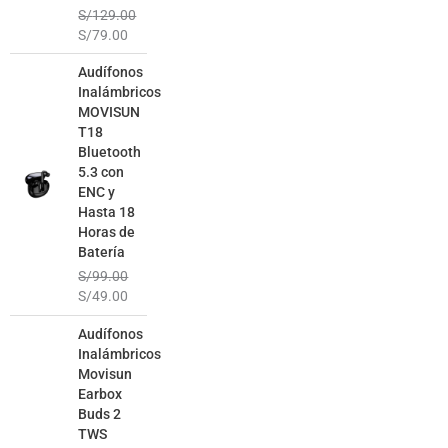
S/
129.00
S/
79.00
El
El
Audífonos
precio
precio
Inalámbricos
original
actual
MOVISUN
era:
es:
T18
S/99.00.
S/49.00.
Bluetooth
5.3 con
ENC y
Hasta 18
Horas de
Batería
S/
99.00
S/
49.00
El
El
Audífonos
precio
precio
Inalámbricos
original
actual
Movisun
era:
es:
Earbox
S/129.00.
S/69.00.
Buds 2
TWS