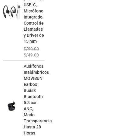
USB-C,
Micrófono
Integrado,
Control de
Llamadas
y Driver de
15 mm
S/
99.00
S/
49.00
El
El
Audífonos
precio
precio
Inalámbricos
original
actual
MOVISUN
era:
es:
Earbox
S/129.00.
S/79.00.
Buds3
Bluetooth
5.3 con
ANC,
Modo
Transparencia
Hasta 28
Horas