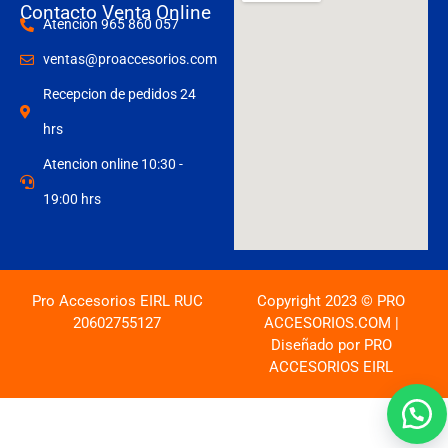
Contacto Venta Online
Atencion 965 860 057
ventas@proaccesorios.com
Recepcion de pedidos 24
hrs
Atencion online 10:30 -
19:00 hrs
Pro Accesorios EIRL RUC
Copyright 2023 © PRO
20602755127
ACCESORIOS.COM |
Diseñado por PRO
ACCESORIOS EIRL