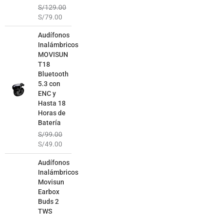
S/
129.00
S/
79.00
El
El
Audífonos
precio
precio
Inalámbricos
original
actual
MOVISUN
era:
es:
T18
S/99.00.
S/49.00.
Bluetooth
5.3 con
ENC y
Hasta 18
Horas de
Batería
S/
99.00
S/
49.00
El
El
Audífonos
precio
precio
Inalámbricos
original
actual
Movisun
era:
es:
Earbox
S/129.00.
S/69.00.
Buds 2
TWS