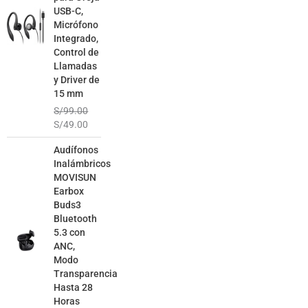
USB-C,
Micrófono
Integrado,
Control de
Llamadas
y Driver de
15 mm
S/
99.00
S/
49.00
El
El
Audífonos
precio
precio
Inalámbricos
original
actual
MOVISUN
era:
es:
Earbox
S/129.00.
S/79.00.
Buds3
Bluetooth
5.3 con
ANC,
Modo
Transparencia
Hasta 28
Horas