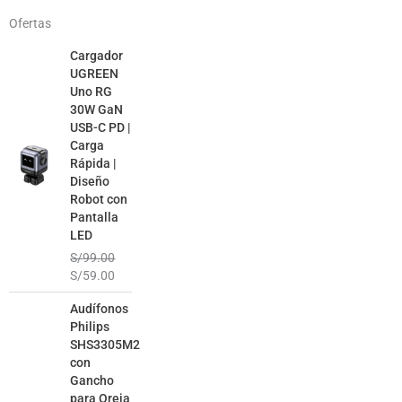
Ofertas
El
El
Cargador
precio
precio
UGREEN
original
actual
Uno RG
era:
es:
30W GaN
S/99.00.
S/59.00.
USB-C PD |
Carga
Rápida |
Diseño
Robot con
Pantalla
LED
S/
99.00
S/
59.00
El
El
Audífonos
precio
precio
Philips
original
actual
SHS3305M2
era:
es:
con
S/99.00.
S/49.00.
Gancho
para Oreja