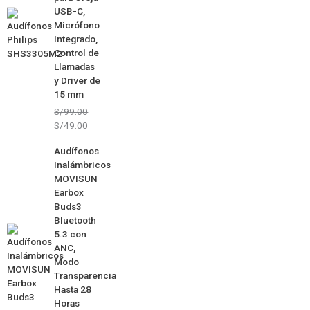
USB-C,
Micrófono
Integrado,
Control de
Llamadas
y Driver de
15 mm
S/
99.00
S/
49.00
El
El
Audífonos
precio
precio
Inalámbricos
original
actual
MOVISUN
era:
es:
Earbox
S/129.00.
S/79.00.
Buds3
Bluetooth
5.3 con
ANC,
Modo
Transparencia
Hasta 28
Horas