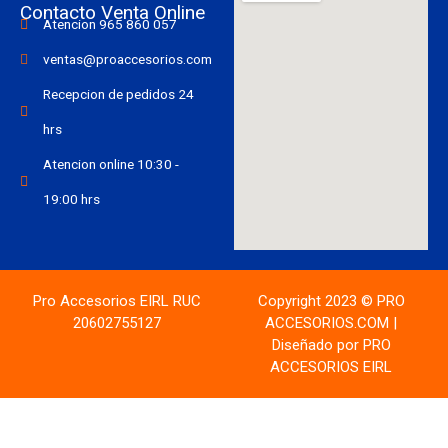
Contacto Venta Online
Atencion 965 860 057
ventas@proaccesorios.com
Recepcion de pedidos 24
hrs
Atencion online 10:30 -
19:00 hrs
Pro Accesorios EIRL RUC
Copyright 2023 © PRO
20602755127
ACCESORIOS.COM |
Diseñado por PRO
ACCESORIOS EIRL