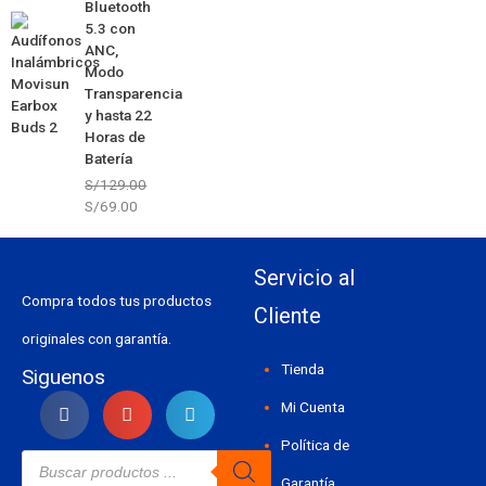
Bluetooth
5.3 con
ANC,
Modo
Transparencia
y hasta 22
Horas de
Batería
S/
129.00
S/
69.00
Servicio al
Compra todos tus productos
Cliente
originales con garantía.
Tienda
Siguenos
Mi Cuenta
Política de
Búsqueda
de
Garantía
productos