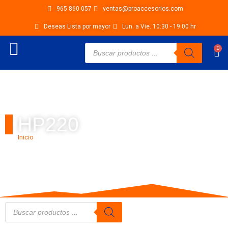
Ir
965 860 057
ventas@proaccesorios.com
al
Deseas Lista por mayor
Lun. a Vie. 10:30 - 19:00 hr
contenido
Búsqueda
0
Car
de
productos
HP220
Inicio
/ Productos etiquetados “hp220”
Búsqueda
de
productos