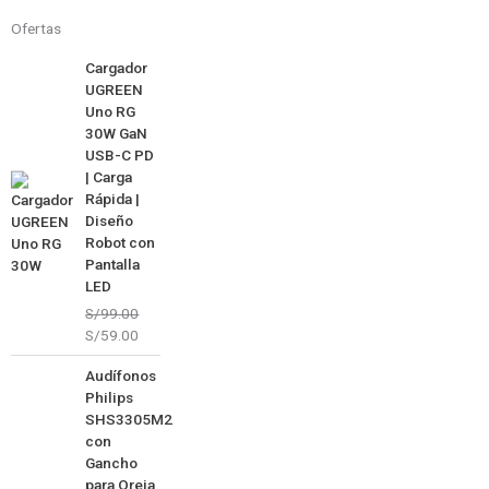
Ofertas
El
El
Cargador
precio
precio
UGREEN
original
actual
Uno RG
era:
es:
30W GaN
S/99.00.
S/59.00.
USB-C PD
| Carga
Rápida |
Diseño
Robot con
Pantalla
LED
S/
99.00
S/
59.00
El
El
Audífonos
precio
precio
Philips
original
actual
SHS3305M2
era:
es:
con
S/99.00.
S/49.00.
Gancho
para Oreja