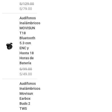
S/
129.00
S/
79.00
El
El
Audífonos
precio
precio
Inalámbricos
original
actual
MOVISUN
era:
es:
T18
S/99.00.
S/49.00.
Bluetooth
5.3 con
ENC y
Hasta 18
Horas de
Batería
S/
99.00
S/
49.00
El
El
Audífonos
precio
precio
Inalámbricos
original
actual
Movisun
era:
es:
Earbox
S/129.00.
S/69.00.
Buds 2
TWS