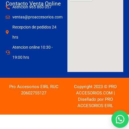
Contacto Venta Online
Atencion 965 860 057
ventas@proaccesorios.com
Recepcion de pedidos 24
hrs
Atencion online 10:30 -
19:00 hrs
Pro Accesorios EIRL RUC
Copyright 2023 © PRO
20602755127
ACCESORIOS.COM |
Diseñado por PRO
ACCESORIOS EIRL