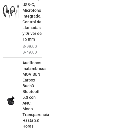
USB-C,
Micrófono
Integrado,
Control de
Llamadas
y Driver de
15 mm
S/
99.00
S/
49.00
El
El
Audífonos
precio
precio
Inalámbricos
original
actual
MOVISUN
era:
es:
Earbox
S/129.00.
S/79.00.
Buds3
Bluetooth
5.3 con
ANC,
Modo
Transparencia
Hasta 28
Horas