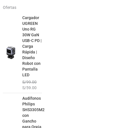
Ofertas
El
El
Cargador
precio
precio
UGREEN
original
actual
Uno RG
era:
es:
30W GaN
S/99.00.
S/59.00.
USB-C PD |
Carga
Rápida |
Diseño
Robot con
Pantalla
LED
S/
99.00
S/
59.00
El
El
Audífonos
precio
precio
Philips
original
actual
SHS3305M2
era:
es:
con
S/99.00.
S/49.00.
Gancho
para Oreja