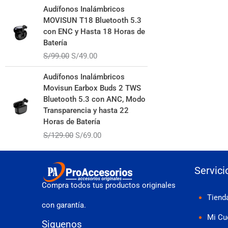
El
El
Audífonos Inalámbricos
precio
precio
MOVISUN T18 Bluetooth 5.3
original
actual
con ENC y Hasta 18 Horas de
era:
es:
Batería
S/99.00.
S/49.00.
S/
99.00
S/
49.00
El
El
Audífonos Inalámbricos
precio
precio
Movisun Earbox Buds 2 TWS
original
actual
Bluetooth 5.3 con ANC, Modo
era:
es:
Transparencia y hasta 22
S/129.00.
S/69.00.
Horas de Batería
S/
129.00
S/
69.00
Servici
Compra todos tus productos originales
Tiend
con garantía.
Mi Cu
Siguenos