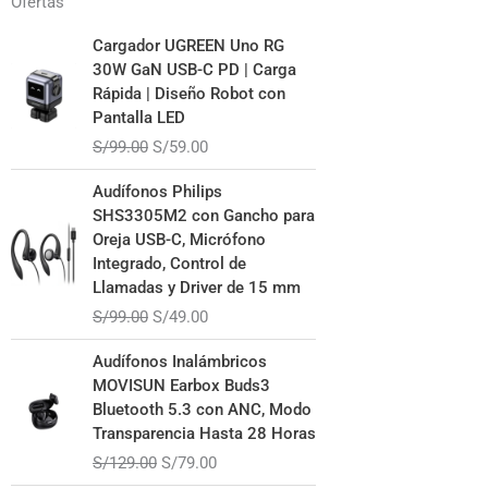
Ofertas
El
El
Cargador UGREEN Uno RG
precio
precio
30W GaN USB-C PD | Carga
original
actual
Rápida | Diseño Robot con
era:
es:
Pantalla LED
S/99.00.
S/59.00.
S/
99.00
S/
59.00
El
El
Audífonos Philips
precio
precio
SHS3305M2 con Gancho para
original
actual
Oreja USB-C, Micrófono
era:
es:
Integrado, Control de
S/99.00.
S/49.00.
Llamadas y Driver de 15 mm
S/
99.00
S/
49.00
El
El
Audífonos Inalámbricos
precio
precio
MOVISUN Earbox Buds3
original
actual
Bluetooth 5.3 con ANC, Modo
era:
es:
Transparencia Hasta 28 Horas
S/129.00.
S/79.00.
S/
129.00
S/
79.00