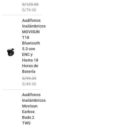
S/
129.00
S/
79.00
El
El
Audífonos
precio
precio
Inalámbricos
original
actual
MOVISUN
era:
es:
T18
S/99.00.
S/49.00.
Bluetooth
5.3 con
ENC y
Hasta 18
Horas de
Batería
S/
99.00
S/
49.00
El
El
Audífonos
precio
precio
Inalámbricos
original
actual
Movisun
era:
es:
Earbox
S/129.00.
S/69.00.
Buds 2
TWS