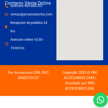
Contacto Venta Online
Atencion 965 860 057
ventas@proaccesorios.com
Recepcion de pedidos 24
hrs
Atencion online 10:30 -
19:00 hrs
Pro Accesorios EIRL RUC
Copyright 2023 © PRO
20602755127
ACCESORIOS.COM |
Diseñado por PRO
ACCESORIOS EIRL