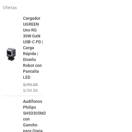
Ofertas
El
El
Cargador
precio
precio
UGREEN
original
actual
Uno RG
era:
es:
30W GaN
S/99.00.
S/59.00.
USB-C PD |
Carga
Rápida |
Diseño
Robot con
Pantalla
LED
S/
99.00
S/
59.00
El
El
Audífonos
precio
precio
Philips
original
actual
SHS3305M2
era:
es:
con
S/99.00.
S/49.00.
Gancho
para Oreja