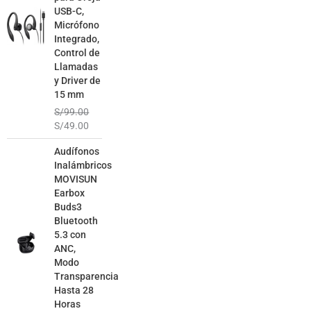
USB-C,
Micrófono
Integrado,
Control de
Llamadas
y Driver de
15 mm
S/
99.00
S/
49.00
El
El
Audífonos
precio
precio
Inalámbricos
original
actual
MOVISUN
era:
es:
Earbox
S/129.00.
S/79.00.
Buds3
Bluetooth
5.3 con
ANC,
Modo
Transparencia
Hasta 28
Horas