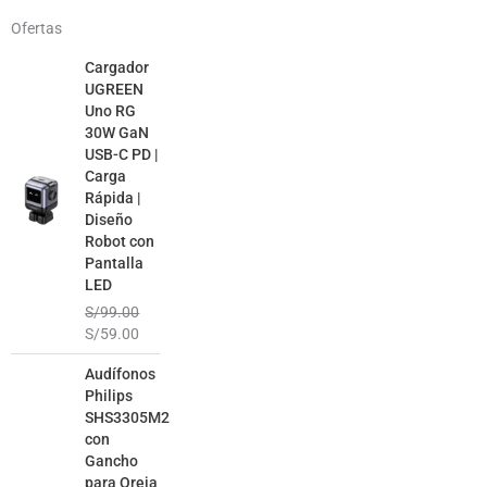
Ofertas
El
El
Cargador
precio
precio
UGREEN
original
actual
Uno RG
era:
es:
30W GaN
S/99.00.
S/59.00.
USB-C PD |
Carga
Rápida |
Diseño
Robot con
Pantalla
LED
S/
99.00
S/
59.00
El
El
Audífonos
precio
precio
Philips
original
actual
SHS3305M2
era:
es:
con
S/99.00.
S/49.00.
Gancho
para Oreja