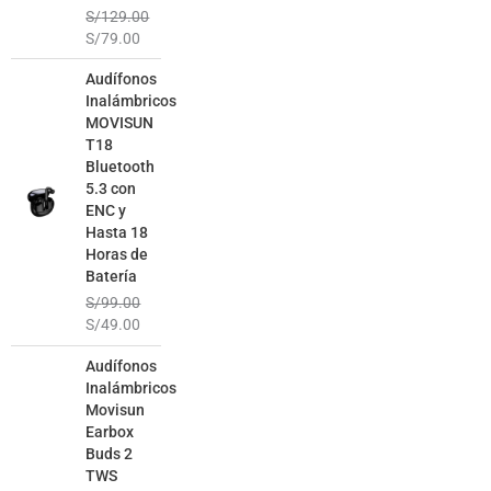
S/
129.00
S/
79.00
El
El
Audífonos
precio
precio
Inalámbricos
original
actual
MOVISUN
era:
es:
T18
S/99.00.
S/49.00.
Bluetooth
5.3 con
ENC y
Hasta 18
Horas de
Batería
S/
99.00
S/
49.00
El
El
Audífonos
precio
precio
Inalámbricos
original
actual
Movisun
era:
es:
Earbox
S/129.00.
S/69.00.
Buds 2
TWS