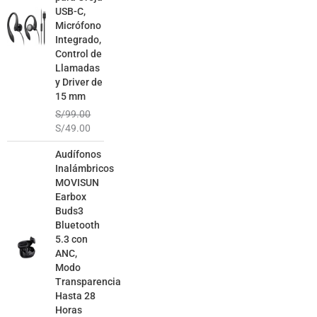
USB-C,
Micrófono
Integrado,
Control de
Llamadas
y Driver de
15 mm
S/
99.00
S/
49.00
El
El
Audífonos
precio
precio
Inalámbricos
original
actual
MOVISUN
era:
es:
Earbox
S/129.00.
S/79.00.
Buds3
Bluetooth
5.3 con
ANC,
Modo
Transparencia
Hasta 28
Horas