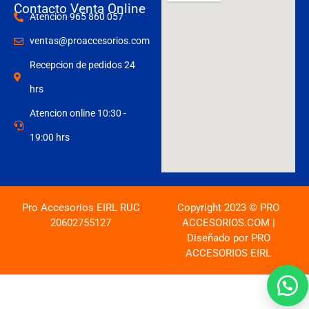
Contacto Venta Online
Atencion 965 860 057
ventas@proaccesorios.com
Recepcion de pedidos 24
hrs
Atencion online 10:30 -
19:00 hrs
Pro Accesorios EIRL RUC
Copyright 2023 © PRO
20602755127
ACCESORIOS.COM |
Diseñado por PRO
ACCESORIOS EIRL