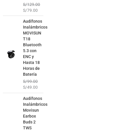
S/
129.00
S/
79.00
El
El
Audífonos
precio
precio
Inalámbricos
original
actual
MOVISUN
era:
es:
T18
S/99.00.
S/49.00.
Bluetooth
5.3 con
ENC y
Hasta 18
Horas de
Batería
S/
99.00
S/
49.00
El
El
Audífonos
precio
precio
Inalámbricos
original
actual
Movisun
era:
es:
Earbox
S/129.00.
S/69.00.
Buds 2
TWS