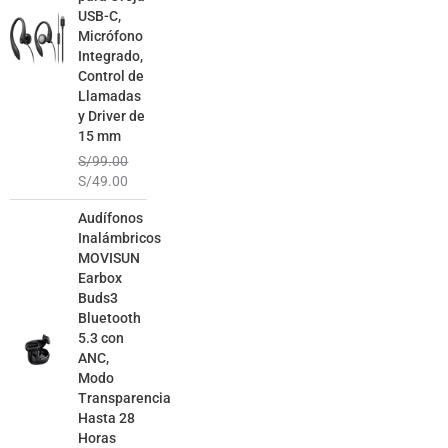
USB-C,
Micrófono
Integrado,
Control de
Llamadas
y Driver de
15 mm
S/
99.00
S/
49.00
El
El
Audífonos
precio
precio
Inalámbricos
original
actual
MOVISUN
era:
es:
Earbox
S/129.00.
S/79.00.
Buds3
Bluetooth
5.3 con
ANC,
Modo
Transparencia
Hasta 28
Horas