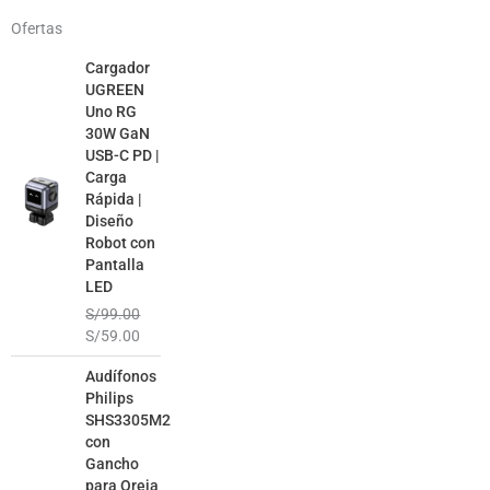
Ofertas
El
El
Cargador
precio
precio
UGREEN
original
actual
Uno RG
era:
es:
30W GaN
S/99.00.
S/59.00.
USB-C PD |
Carga
Rápida |
Diseño
Robot con
Pantalla
LED
S/
99.00
S/
59.00
El
El
Audífonos
precio
precio
Philips
original
actual
SHS3305M2
era:
es:
con
S/99.00.
S/49.00.
Gancho
para Oreja