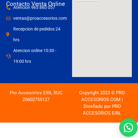
Contacto Venta Online
Atencion 965 860 057
ventas@proaccesorios.com
Recepcion de pedidos 24
hrs
Atencion online 10:30 -
19:00 hrs
Pro Accesorios EIRL RUC
Copyright 2023 © PRO
20602755127
ACCESORIOS.COM |
Diseñado por PRO
ACCESORIOS EIRL