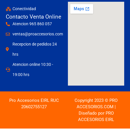
Conectividad
Contacto Venta Online
Atencion 965 860 057
ventas@proaccesorios.com
Recepcion de pedidos 24
hrs
Atencion online 10:30 -
19:00 hrs
Pro Accesorios EIRL RUC
Copyright 2023 © PRO
20602755127
ACCESORIOS.COM |
Diseñado por PRO
ACCESORIOS EIRL