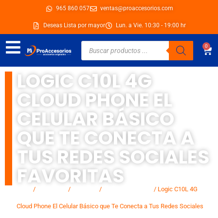
Ir
965 860 057
ventas@proaccesorios.com
al
Deseas Lista por mayor
Lun. a Vie. 10:30 - 19:00 hr
contenido
Búsqueda
0
Car
de
productos
LOGIC C10L 4G
CLOUD PHONE EL
CELULAR BÁSICO
QUE TE CONECTA A
TUS REDES SOCIALES
FAVORITAS
Inicio
/
Categorias
/
Celulares
/
Celulares básicos
/ Logic C10L 4G
Cloud Phone El Celular Básico que Te Conecta a Tus Redes Sociales