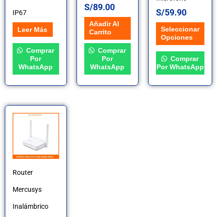
pueden
S/
89.00
S/
59.90
IP67
elegir
Añadir Al
Seleccionar
Leer Más
Carrito
en
Opciones
Comprar
Comprar
la
Por
Por
Comprar
WhatsApp
WhatsApp
Por WhatsApp
página
de
producto
Router
Mercusys
Inalámbrico