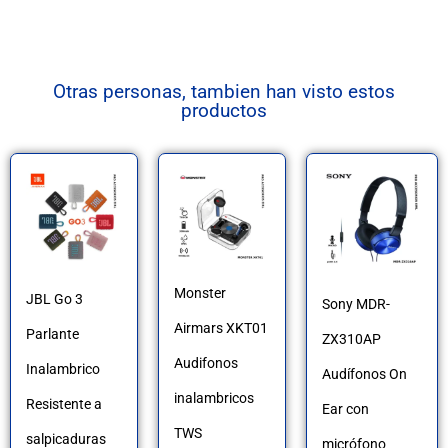
Otras personas, tambien han visto estos
productos
Este
producto
tiene
múltiples
Monster
JBL Go 3
Sony MDR-
variantes.
Airmars XKT01
Parlante
ZX310AP
Las
Audifonos
Inalambrico
Audífonos On
opciones
inalambricos
Resistente a
Ear con
se
TWS
salpicaduras
micrófono