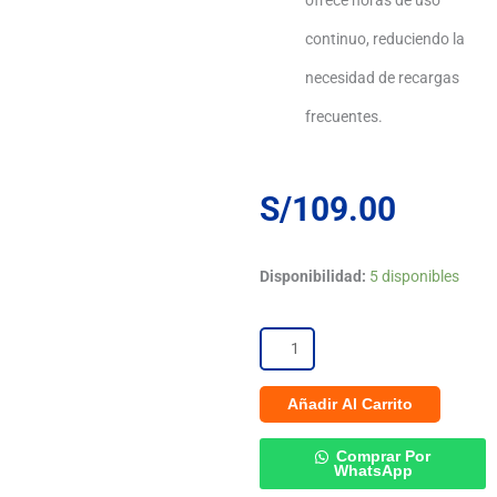
ofrece horas de uso
continuo, reduciendo la
necesidad de recargas
frecuentes.
S/
109.00
Logic
Disponibilidad:
5 disponibles
C10L
4G
Cloud
Añadir Al Carrito
Phone
Comprar Por
El
WhatsApp