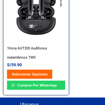
tiene
múltiples
variantes.
Las
opciones
se
1Hora AUT205 Audifonos
pueden
inalambricos TWS
S/
59.90
elegir
Seleccionar Opciones
en
la
Comprar Por WhatsApp
página
de
Ubicanos