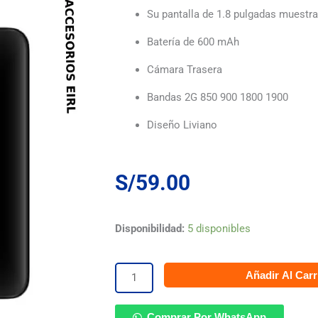
Su pantalla de 1.8 pulgadas muestra
Batería de 600 mAh
Cámara Trasera
Bandas 2G 850 900 1800 1900
Diseño Liviano
S/
59.00
IPRO
Disponibilidad:
5 disponibles
A6
Añadir Al Carr
Mini
Celular
Comprar Por WhatsApp