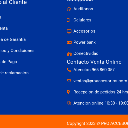
o al Cliente
Audifonos
a
Celulares
enta
Accesorios
ca de Garantía
Power bank
nos y Condiciones
Conectividad
Contacto Venta Online
 de Pago
Atencion 965 860 057
 de reclamacion
ventas@proaccesorios.com
Recepcion de pedidos 24 hr
Atencion online 10:30 - 19:0
Copyright 2023 © PRO ACCESO