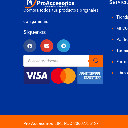
Servici
Compra todos tus productos originales
Tiend
con garantía.
Mi Cu
Siguenos
Políti
Térmi
Búsqueda
de
Forma
productos
Libro
Pro Accesorios EIRL RUC 20602755127