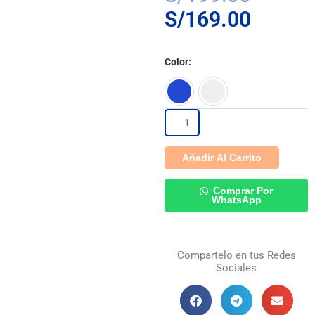
precio
precio
S/
169.00
origina
actual
Celular
era:
es:
Color
Nokia
S/199.
S/169.
110
4G
Añadir Al Carrito
2024
Dual
Comprar Por
WhatsApp
SIM
–
Compartelo en tus Redes
Teléfono
Sociales
Básico
con