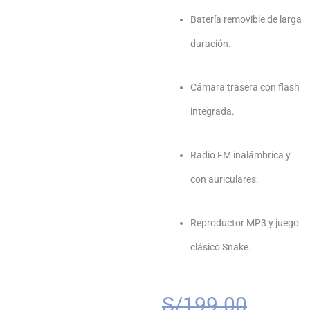
Batería removible de larga
duración.
Cámara trasera con flash
integrada.
Radio FM inalámbrica y
con auriculares.
Reproductor MP3 y juego
clásico Snake.
El
El
S/
199.00