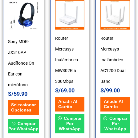
Este
producto
tiene
múltiples
Router
Router
Sony MDR-
variantes.
Mercusys
Mercusys
ZX310AP
Las
Inalámbrico
Inalámbrico
Audífonos On
opciones
MW302R a
AC1200 Dual
Ear con
se
300Mbps
Band
micrófono
pueden
S/
69.00
S/
99.00
S/
59.90
elegir
Añadir Al
Añadir Al
Seleccionar
Carrito
Carrito
en
Opciones
Comprar
Comprar
la
Comprar
Por
Por
Por WhatsApp
WhatsApp
WhatsApp
página