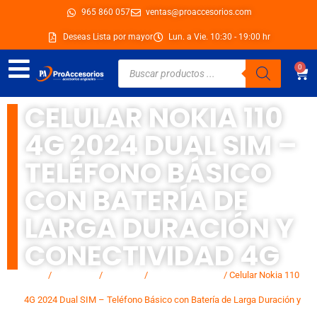
Ir
965 860 057
ventas@proaccesorios.com
al
Deseas Lista por mayor
Lun. a Vie. 10:30 - 19:00 hr
contenido
Búsqueda
0
Car
de
productos
CELULAR NOKIA 110
4G 2024 DUAL SIM –
TELÉFONO BÁSICO
CON BATERÍA DE
LARGA DURACIÓN Y
CONECTIVIDAD 4G
Inicio
/
Categorias
/
Celulares
/
Celulares básicos
/ Celular Nokia 110
4G 2024 Dual SIM – Teléfono Básico con Batería de Larga Duración y