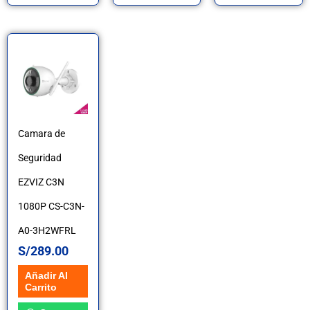
de
producto
Camara de
Seguridad
EZVIZ C3N
1080P CS-C3N-
A0-3H2WFRL
S/
289.00
Añadir Al
Carrito