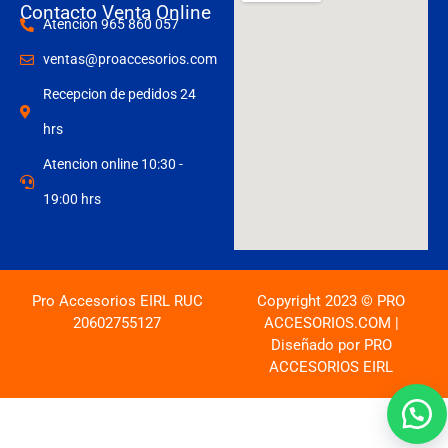
Contacto Venta Online
Atencion 965 860 057
ventas@proaccesorios.com
Recepcion de pedidos 24
hrs
Atencion online 10:30 -
19:00 hrs
Pro Accesorios EIRL RUC
Copyright 2023 © PRO
20602755127
ACCESORIOS.COM |
Diseñado por PRO
ACCESORIOS EIRL