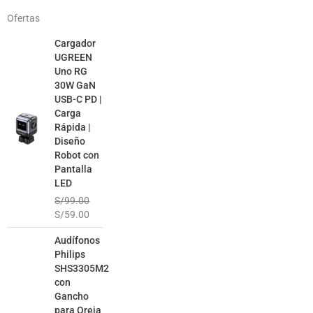
Ofertas
El
El
Cargador
precio
precio
UGREEN
original
actual
Uno RG
era:
es:
30W GaN
S/99.00.
S/59.00.
USB-C PD |
Carga
Rápida |
Diseño
Robot con
Pantalla
LED
S/
99.00
S/
59.00
El
El
Audífonos
precio
precio
Philips
original
actual
SHS3305M2
era:
es:
con
S/99.00.
S/49.00.
Gancho
para Oreja