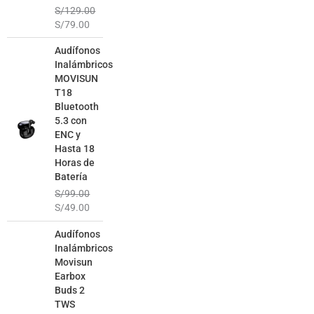
S/
129.00
S/
79.00
El
El
Audífonos
precio
precio
Inalámbricos
original
actual
MOVISUN
era:
es:
T18
S/99.00.
S/49.00.
Bluetooth
5.3 con
ENC y
Hasta 18
Horas de
Batería
S/
99.00
S/
49.00
El
El
Audífonos
precio
precio
Inalámbricos
original
actual
Movisun
era:
es:
Earbox
S/129.00.
S/69.00.
Buds 2
TWS