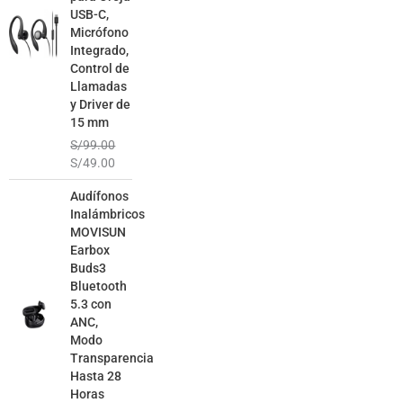
USB-C,
Micrófono
Integrado,
Control de
Llamadas
y Driver de
15 mm
S/
99.00
S/
49.00
El
El
Audífonos
precio
precio
Inalámbricos
original
actual
MOVISUN
era:
es:
Earbox
S/129.00.
S/79.00.
Buds3
Bluetooth
5.3 con
ANC,
Modo
Transparencia
Hasta 28
Horas