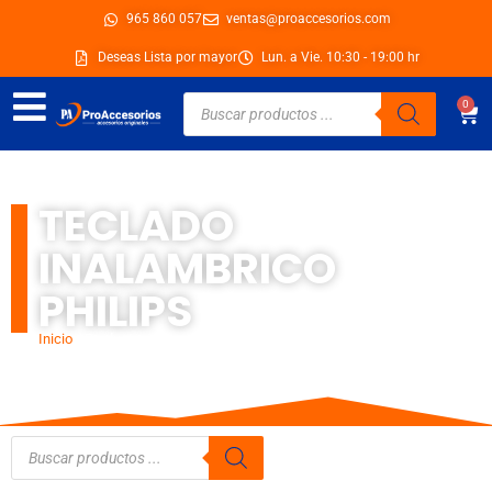
Ir
965 860 057
ventas@proaccesorios.com
al
Deseas Lista por mayor
Lun. a Vie. 10:30 - 19:00 hr
contenido
Búsqueda
0
Car
de
productos
TECLADO
INALAMBRICO
PHILIPS
Inicio
/ Productos etiquetados “teclado inalambrico philips”
Búsqueda
de
productos