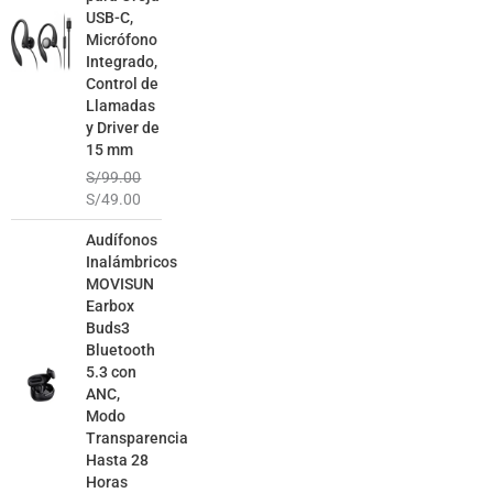
USB-C,
Micrófono
Integrado,
Control de
Llamadas
y Driver de
15 mm
S/
99.00
S/
49.00
El
El
Audífonos
precio
precio
Inalámbricos
original
actual
MOVISUN
era:
es:
Earbox
S/129.00.
S/79.00.
Buds3
Bluetooth
5.3 con
ANC,
Modo
Transparencia
Hasta 28
Horas