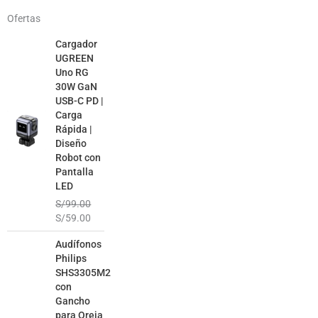
Ofertas
El
El
Cargador
precio
precio
UGREEN
original
actual
Uno RG
era:
es:
30W GaN
S/99.00.
S/59.00.
USB-C PD |
Carga
Rápida |
Diseño
Robot con
Pantalla
LED
S/
99.00
S/
59.00
El
El
Audífonos
precio
precio
Philips
original
actual
SHS3305M2
era:
es:
con
S/99.00.
S/49.00.
Gancho
para Oreja