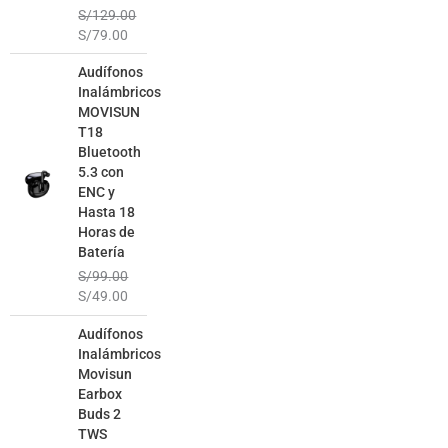
S/
129.00
S/
79.00
El
El
Audífonos
precio
precio
Inalámbricos
original
actual
MOVISUN
era:
es:
T18
S/99.00.
S/49.00.
Bluetooth
5.3 con
ENC y
Hasta 18
Horas de
Batería
S/
99.00
S/
49.00
El
El
Audífonos
precio
precio
Inalámbricos
original
actual
Movisun
era:
es:
Earbox
S/129.00.
S/69.00.
Buds 2
TWS