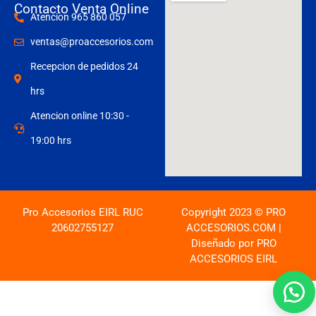
Contacto Venta Online
Atencion 965 860 057
ventas@proaccesorios.com
Recepcion de pedidos 24
hrs
Atencion online 10:30 -
19:00 hrs
Pro Accesorios EIRL RUC
Copyright 2023 © PRO
20602755127
ACCESORIOS.COM |
Diseñado por PRO
ACCESORIOS EIRL