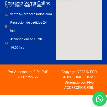
Contacto Venta Online
Atencion 965 860 057
ventas@proaccesorios.com
Recepcion de pedidos 24
hrs
Atencion online 10:30 -
19:00 hrs
Pro Accesorios EIRL RUC
Copyright 2023 © PRO
20602755127
ACCESORIOS.COM |
Diseñado por PRO
ACCESORIOS EIRL