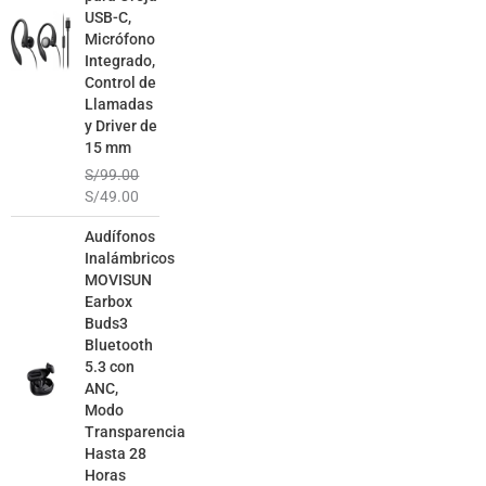
USB-C,
Micrófono
Integrado,
Control de
Llamadas
y Driver de
15 mm
S/
99.00
S/
49.00
El
El
Audífonos
precio
precio
Inalámbricos
original
actual
MOVISUN
era:
es:
Earbox
S/129.00.
S/79.00.
Buds3
Bluetooth
5.3 con
ANC,
Modo
Transparencia
Hasta 28
Horas