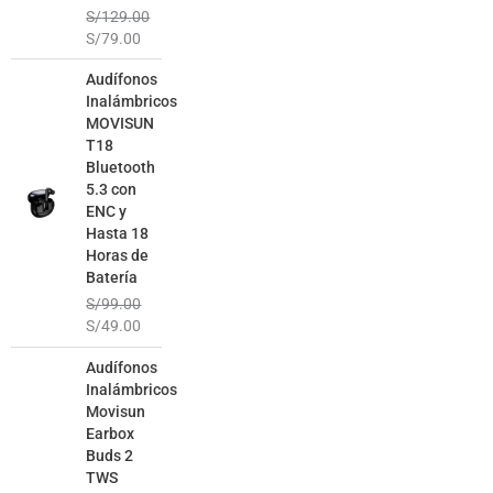
S/
129.00
S/
79.00
El
El
Audífonos
precio
precio
Inalámbricos
original
actual
MOVISUN
era:
es:
T18
S/99.00.
S/49.00.
Bluetooth
5.3 con
ENC y
Hasta 18
Horas de
Batería
S/
99.00
S/
49.00
El
El
Audífonos
precio
precio
Inalámbricos
original
actual
Movisun
era:
es:
Earbox
S/129.00.
S/69.00.
Buds 2
TWS