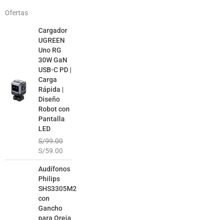
Ofertas
El
El
Cargador
precio
precio
UGREEN
original
actual
Uno RG
era:
es:
30W GaN
S/99.00.
S/59.00.
USB-C PD |
Carga
Rápida |
Diseño
Robot con
Pantalla
LED
S/
99.00
S/
59.00
El
El
Audífonos
precio
precio
Philips
original
actual
SHS3305M2
era:
es:
con
S/99.00.
S/49.00.
Gancho
para Oreja