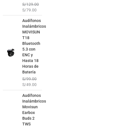
S/
129.00
S/
79.00
El
El
Audífonos
precio
precio
Inalámbricos
original
actual
MOVISUN
era:
es:
T18
S/99.00.
S/49.00.
Bluetooth
5.3 con
ENC y
Hasta 18
Horas de
Batería
S/
99.00
S/
49.00
El
El
Audífonos
precio
precio
Inalámbricos
original
actual
Movisun
era:
es:
Earbox
S/129.00.
S/69.00.
Buds 2
TWS