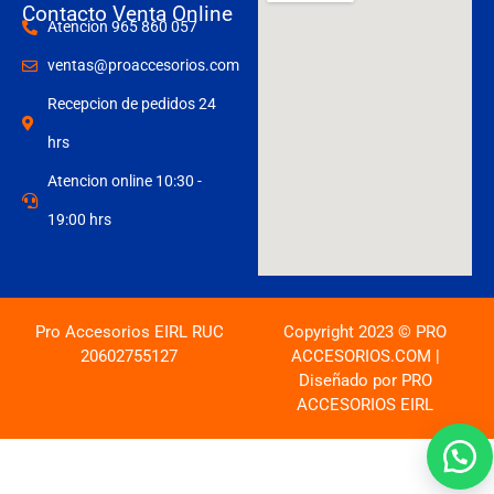
Contacto Venta Online
Atencion 965 860 057
ventas@proaccesorios.com
Recepcion de pedidos 24
hrs
Atencion online 10:30 -
19:00 hrs
Pro Accesorios EIRL RUC
Copyright 2023 © PRO
20602755127
ACCESORIOS.COM |
Diseñado por PRO
ACCESORIOS EIRL