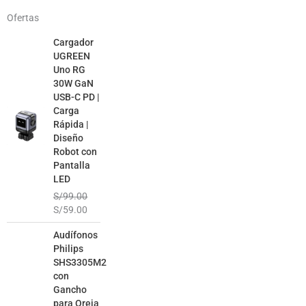
Ofertas
El
El
Cargador
precio
precio
UGREEN
original
actual
Uno RG
era:
es:
30W GaN
S/99.00.
S/59.00.
USB-C PD |
Carga
Rápida |
Diseño
Robot con
Pantalla
LED
S/
99.00
S/
59.00
El
El
Audífonos
precio
precio
Philips
original
actual
SHS3305M2
era:
es:
con
S/99.00.
S/49.00.
Gancho
para Oreja