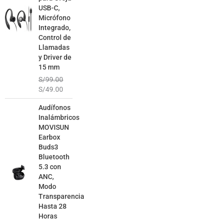
USB-C,
Micrófono
Integrado,
Control de
Llamadas
y Driver de
15 mm
S/
99.00
S/
49.00
El
El
Audífonos
precio
precio
Inalámbricos
original
actual
MOVISUN
era:
es:
Earbox
S/129.00.
S/79.00.
Buds3
Bluetooth
5.3 con
ANC,
Modo
Transparencia
Hasta 28
Horas