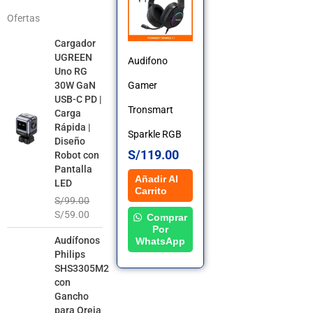
Ofertas
El
El
Cargador
precio
precio
UGREEN
Audifono
original
actual
Uno RG
era:
es:
Gamer
30W GaN
S/99.00.
S/59.00.
USB-C PD |
Tronsmart
Carga
Rápida |
Sparkle RGB
Diseño
S/
119.00
Robot con
Pantalla
Añadir Al
LED
Carrito
S/
99.00
S/
59.00
Comprar
Por
El
El
Audífonos
WhatsApp
precio
precio
Philips
original
actual
SHS3305M2
era:
es:
con
S/99.00.
S/49.00.
Gancho
para Oreja