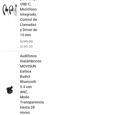
USB-C,
Micrófono
Integrado,
Control de
Llamadas
y Driver de
15 mm
S/
99.00
S/
49.00
El
El
Audífonos
precio
precio
Inalámbricos
original
actual
MOVISUN
era:
es:
Earbox
S/129.00.
S/79.00.
Buds3
Bluetooth
5.3 con
ANC,
Modo
Transparencia
Hasta 28
Horas