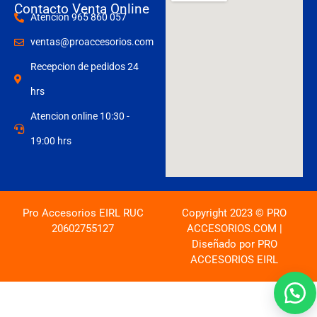
Contacto Venta Online
Atencion 965 860 057
ventas@proaccesorios.com
Recepcion de pedidos 24
hrs
Atencion online 10:30 -
19:00 hrs
Pro Accesorios EIRL RUC
Copyright 2023 © PRO
20602755127
ACCESORIOS.COM |
Diseñado por PRO
ACCESORIOS EIRL