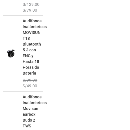
S/
129.00
S/
79.00
El
El
Audífonos
precio
precio
Inalámbricos
original
actual
MOVISUN
era:
es:
T18
S/99.00.
S/49.00.
Bluetooth
5.3 con
ENC y
Hasta 18
Horas de
Batería
S/
99.00
S/
49.00
El
El
Audífonos
precio
precio
Inalámbricos
original
actual
Movisun
era:
es:
Earbox
S/129.00.
S/69.00.
Buds 2
TWS