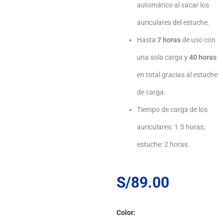
automático al sacar los
auriculares del estuche.
Hasta
7 horas
de uso con
una sola carga y
40 horas
en total gracias al estuche
de carga.
Tiempo de carga de los
auriculares: 1.5 horas;
estuche: 2 horas.
S/
89.00
SoundPEATS
Color