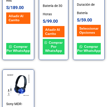
Res
en
Duración de
Batería de 30
S/
189.00
la
Batería
Horas
Añadir Al
página
S/
59.00
Carrito
S/
99.00
de
Seleccionar
Añadir Al
Opciones
Carrito
producto
Comprar
Comprar
Por
Comprar
Por WhatsApp
WhatsApp
Por WhatsApp
Este
producto
tiene
múltiples
Sony MDR-
variantes.