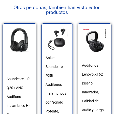
Otras personas, tambien han visto estos
productos
Este
producto
tiene
múltiples
Anker
variantes.
Audifonos
Soundcore
Las
Lenovo XT62
P25i
Soundcore Life
opciones
Diseño
Audífonos
Q20+ ANC
se
Innovador,
Inalámbricos
Audifono
pueden
Calidad de
con Sonido
inalambrico Hi-
elegir
Audio y Larga
Potente,