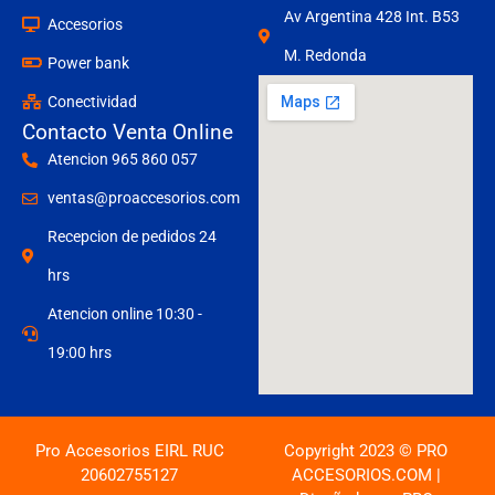
Av Argentina 428 Int. B53
Accesorios
M. Redonda
Power bank
Conectividad
Contacto Venta Online
Atencion 965 860 057
ventas@proaccesorios.com
Recepcion de pedidos 24
hrs
Atencion online 10:30 -
19:00 hrs
Pro Accesorios EIRL RUC
Copyright 2023 © PRO
20602755127
ACCESORIOS.COM |