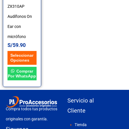
ZX310AP
Las
Audífonos On
opciones
Ear con
se
micrófono
pueden
S/
59.90
elegir
Seleccionar
en
Opciones
la
Comprar
Por WhatsApp
página
de
Servicio al
producto
Compra todos tus productos
Cliente
originales con garantía.
Tienda