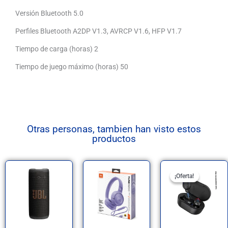
Versión Bluetooth 5.0
Perfiles Bluetooth A2DP V1.3, AVRCP V1.6, HFP V1.7
Tiempo de carga (horas) 2
Tiempo de juego máximo (horas) 50
Otras personas, tambien han visto estos
productos
El
El
Este
Este
Este
¡Oferta!
¡Oferta!
precio
precio
producto
producto
producto
origina
actual
era:
es:
tiene
tiene
tiene
S/99.0
S/59.9
múltiples
múltiples
múltiples