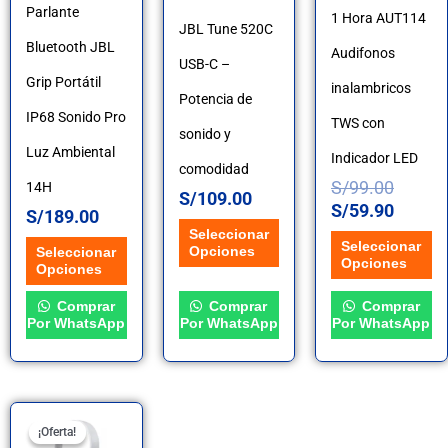
Parlante
1 Hora AUT114
variantes.
variantes.
variantes.
JBL Tune 520C
Bluetooth JBL
Audifonos
Las
Las
Las
USB-C –
Grip Portátil
inalambricos
opciones
opciones
opciones
Potencia de
IP68 Sonido Pro
TWS con
se
se
se
sonido y
Luz Ambiental
Indicador LED
pueden
pueden
pueden
comodidad
S/
99.00
14H
S/
109.00
elegir
elegir
elegir
S/
59.90
S/
189.00
en
en
en
Seleccionar
Seleccionar
Opciones
Seleccionar
Opciones
la
la
la
Opciones
página
página
página
Comprar
Comprar
Comprar
Por WhatsApp
Por WhatsApp
Por WhatsApp
de
de
de
producto
producto
producto
El
El
¡Oferta!
¡Oferta!
precio
precio