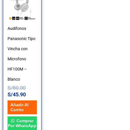
original
actual
era:
es:
S/80.00.
S/45.90.
Audifonos
Panasonic Tipo
Vincha con
Microfono
HF100M –
Blanco
S/
80.00
S/
45.90
Añadir Al
Carrito
Comprar
Por WhatsApp