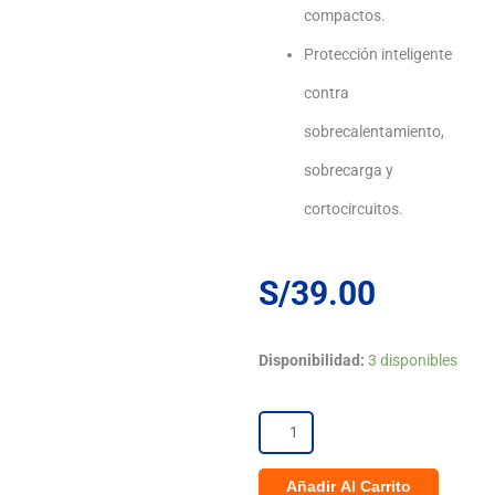
compactos.
Protección inteligente
contra
sobrecalentamiento,
sobrecarga y
cortocircuitos.
S/
39.00
Cargador
Disponibilidad:
3 disponibles
CUKTECH
CP3
GaN
Añadir Al Carrito