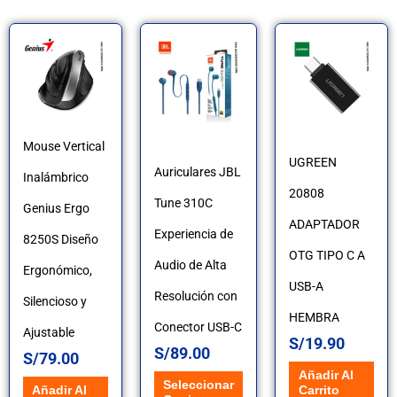
Este
producto
tiene
múltiples
Mouse Vertical
variantes.
UGREEN
Auriculares JBL
Inalámbrico
Las
20808
Tune 310C
Genius Ergo
opciones
ADAPTADOR
Experiencia de
8250S Diseño
se
OTG TIPO C A
Audio de Alta
Ergonómico,
pueden
USB-A
Resolución con
Silencioso y
elegir
HEMBRA
Conector USB-C
Ajustable
S/
19.90
en
S/
89.00
S/
79.00
Añadir Al
la
Seleccionar
Carrito
Añadir Al