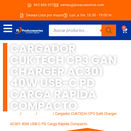
Ir
965 860 057
ventas@proaccesorios.com
al
Deseas Lista por mayor
Lun. a Vie. 10:30 - 19:00 hr
contenido
Búsqueda
0
Car
de
productos
CARGADOR
CUKTECH CP3 GAN
CHARGER AC301
40W USB-C PD
CARGA RÁPIDA
COMPACTO
Inicio
/
Marcas
/
Cuktech
/ Cargador CUKTECH CP3 GaN Charger
AC301 40W USB-C PD Carga Rápida Compacto