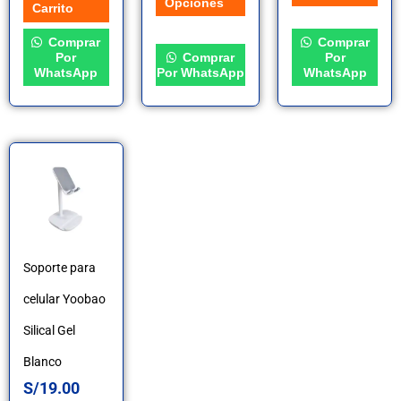
Opciones
Carrito
página
Comprar
Comprar
de
Por
Comprar
Por
WhatsApp
Por WhatsApp
WhatsApp
producto
Soporte para
celular Yoobao
Silical Gel
Blanco
S/
19.00