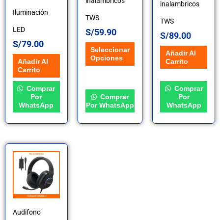
inalambricos
se
inalambricos
Iluminación
TWS
pueden
TWS
LED
S/
59.90
S/
89.00
elegir
S/
79.00
Seleccionar
Añadir Al
en
Opciones
Carrito
Añadir Al
Carrito
la
Comprar
Comprar
página
Por
Comprar
Por
WhatsApp
Por WhatsApp
WhatsApp
de
producto
Audifono