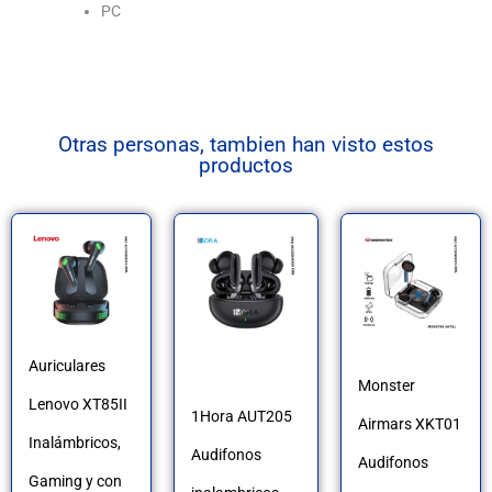
PC
Otras personas, tambien han visto estos
productos
Este
producto
tiene
múltiples
Auriculares
variantes.
Monster
Lenovo XT85II
1Hora AUT205
Las
Airmars XKT01
Inalámbricos,
Audifonos
opciones
Audifonos
Gaming y con