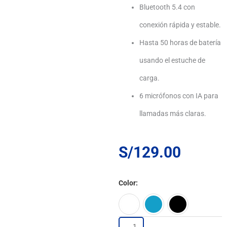
Bluetooth 5.4 con
conexión rápida y estable.
Hasta 50 horas de batería
usando el estuche de
carga.
6 micrófonos con IA para
llamadas más claras.
S/
129.00
Audífonos
Color
Soundcore
P31i