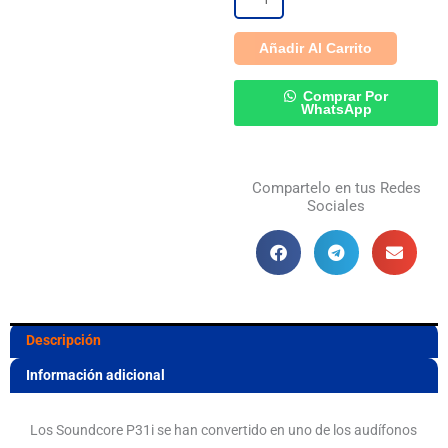
Bluetooth
Añadir Al Carrito
5.4
con
Comprar Por
WhatsApp
Traducción
IA,
Compartelo en tus Redes
ANC
Sociales
Adaptativo
y
Audio
Hi-
Descripción
Res
Información adicional
cantidad
Los Soundcore P31i se han convertido en uno de los audífonos