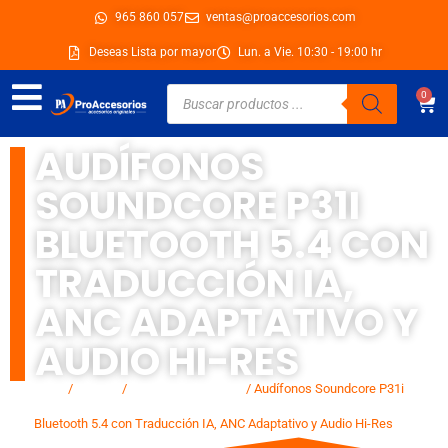
Ir
965 860 057
ventas@proaccesorios.com
al
Deseas Lista por mayor
Lun. a Vie. 10:30 - 19:00 hr
contenido
Búsqueda
0
Car
de
productos
AUDÍFONOS
SOUNDCORE P31I
BLUETOOTH 5.4 CON
TRADUCCIÓN IA,
ANC ADAPTATIVO Y
AUDIO HI-RES
Inicio
/
Marcas
/
Soundcore by Anker
/ Audífonos Soundcore P31i
Bluetooth 5.4 con Traducción IA, ANC Adaptativo y Audio Hi-Res