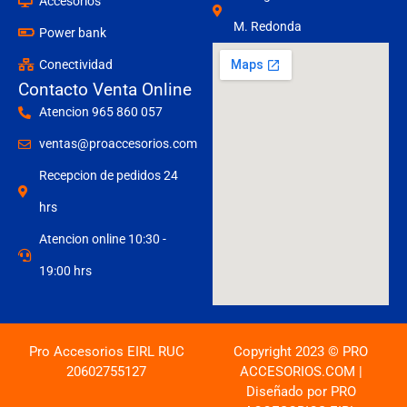
Accesorios
M. Redonda
Power bank
Conectividad
Contacto Venta Online
Atencion 965 860 057
ventas@proaccesorios.com
Recepcion de pedidos 24
hrs
Atencion online 10:30 -
19:00 hrs
Pro Accesorios EIRL RUC
Copyright 2023 © PRO
20602755127
ACCESORIOS.COM |
Diseñado por PRO