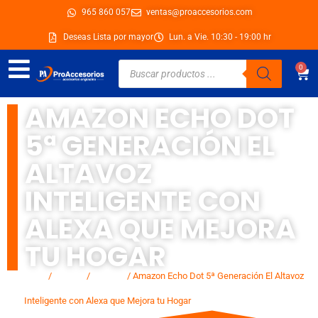
Ir
965 860 057
ventas@proaccesorios.com
al
Deseas Lista por mayor
Lun. a Vie. 10:30 - 19:00 hr
contenido
Búsqueda
0
Car
de
productos
AMAZON ECHO DOT
5ª GENERACIÓN EL
ALTAVOZ
INTELIGENTE CON
ALEXA QUE MEJORA
TU HOGAR
Inicio
/
Marcas
/
Amazon
/ Amazon Echo Dot 5ª Generación El Altavoz
Inteligente con Alexa que Mejora tu Hogar