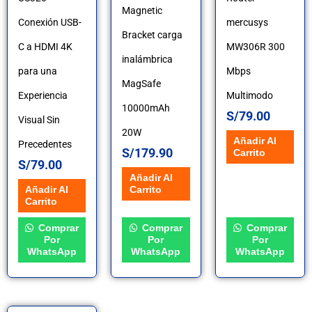
Magnetic
Conexión USB-
mercusys
Bracket carga
C a HDMI 4K
MW306R 300
inalámbrica
para una
Mbps
MagSafe
Experiencia
Multimodo
10000mAh
S/
79.00
Visual Sin
20W
Añadir Al
Precedentes
S/
179.90
Carrito
S/
79.00
Añadir Al
Carrito
Añadir Al
Carrito
Comprar
Comprar
Comprar
Por
Por
Por
WhatsApp
WhatsApp
WhatsApp