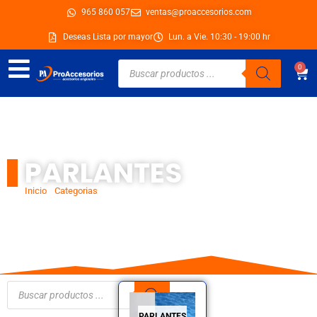
Ir
965 860 057
ventas@proaccesorios.com
al
Deseas Lista por mayor
Lun. a Vie. 10:30 - 19:00 hr
contenido
Búsqueda
0
Car
de
productos
PARLANTES
Inicio
/
Categorias
/ Parlantes
Búsqueda
de
productos
PARLANTES