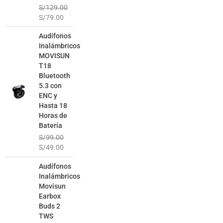
S/
129.00
S/
79.00
El
El
Audífonos
precio
precio
Inalámbricos
original
actual
MOVISUN
era:
es:
T18
S/99.00.
S/49.00.
Bluetooth
5.3 con
ENC y
Hasta 18
Horas de
Batería
S/
99.00
S/
49.00
El
El
Audífonos
precio
precio
Inalámbricos
original
actual
Movisun
era:
es:
Earbox
S/129.00.
S/69.00.
Buds 2
TWS