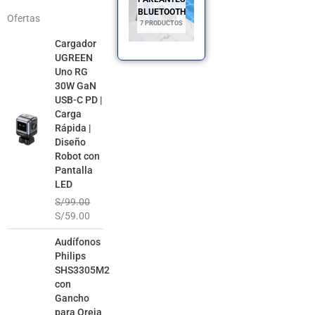
BLUETOOTH
Ofertas
7 PRODUCTOS
El
El
Cargador
precio
precio
UGREEN
original
actual
Uno RG
era:
es:
30W GaN
S/99.00.
S/59.00.
USB-C PD |
Carga
Rápida |
Diseño
Robot con
Pantalla
LED
S/
99.00
S/
59.00
El
El
Audífonos
precio
precio
Philips
original
actual
SHS3305M2
era:
es:
con
S/99.00.
S/49.00.
Gancho
para Oreja