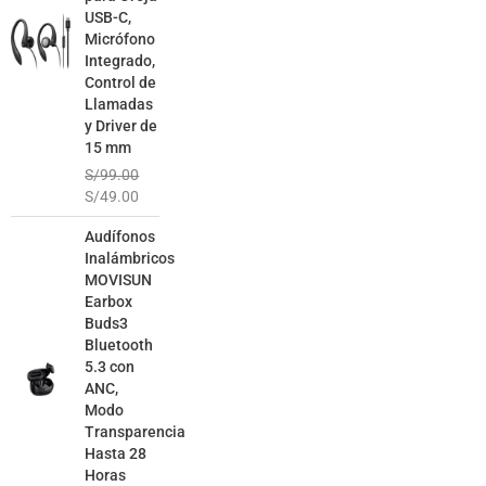
USB-C,
Micrófono
Integrado,
Control de
Llamadas
y Driver de
15 mm
S/
99.00
S/
49.00
El
El
Audífonos
precio
precio
Inalámbricos
original
actual
MOVISUN
era:
es:
Earbox
S/129.00.
S/79.00.
Buds3
Bluetooth
5.3 con
ANC,
Modo
Transparencia
Hasta 28
Horas