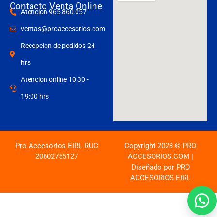
Contacto Venta Online
Atencion 965 860 057
ventas@proaccesorios.com
Recepcion de pedidos 24
hrs
Atencion online 10:30 -
19:00 hrs
Pro Accesorios EIRL RUC
Copyright 2023 © PRO
20602755127
ACCESORIOS.COM |
Diseñado por PRO
ACCESORIOS EIRL