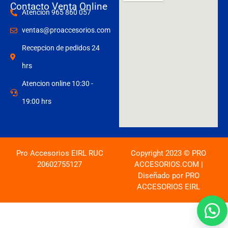
Contacto Venta Online
Atencion 965 860 057
ventas@proaccesorios.com
Recepcion de pedidos 24
hrs
Atencion online 10:30 -
19:00 hrs
Pro Accesorios EIRL RUC
Copyright 2023 © PRO
20602755127
ACCESORIOS.COM |
Diseñado por PRO
ACCESORIOS EIRL