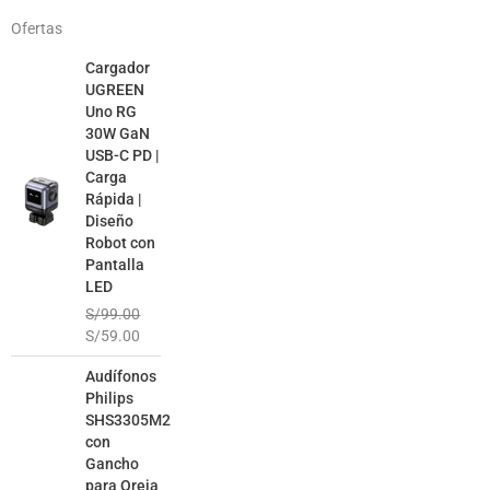
Ofertas
El
El
Cargador
precio
precio
UGREEN
original
actual
Uno RG
era:
es:
30W GaN
S/99.00.
S/59.00.
USB-C PD |
Carga
Rápida |
Diseño
Robot con
Pantalla
LED
S/
99.00
S/
59.00
El
El
Audífonos
precio
precio
Philips
original
actual
SHS3305M2
era:
es:
con
S/99.00.
S/49.00.
Gancho
para Oreja