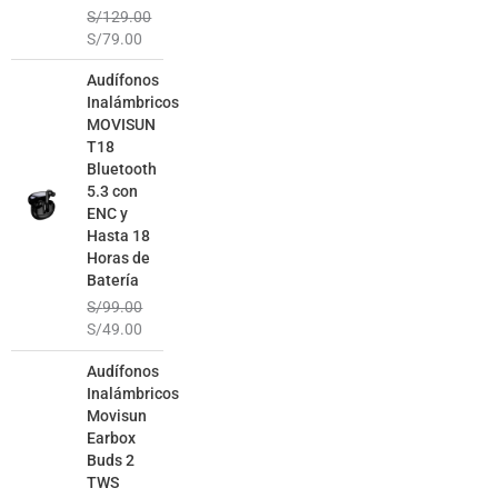
S/
129.00
S/
79.00
El
El
Audífonos
precio
precio
Inalámbricos
original
actual
MOVISUN
era:
es:
T18
S/99.00.
S/49.00.
Bluetooth
5.3 con
ENC y
Hasta 18
Horas de
Batería
S/
99.00
S/
49.00
El
El
Audífonos
precio
precio
Inalámbricos
original
actual
Movisun
era:
es:
Earbox
S/129.00.
S/69.00.
Buds 2
TWS