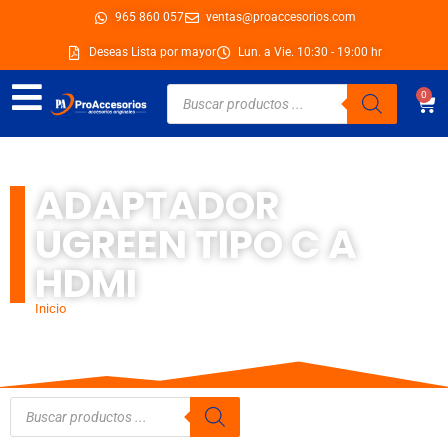
Ir
965 860 057
ventas@proaccesorios.com
al
Deseas Lista por mayor
Lun. a Vie. 10:30 - 19:00 hr
contenido
Búsqueda
0
Car
de
productos
ADAPTADOR
UGREEN TIPO C A
HDMI
Inicio
/ Productos etiquetados “adaptador ugreen tipo c a hdmi”
Búsqueda
de
productos