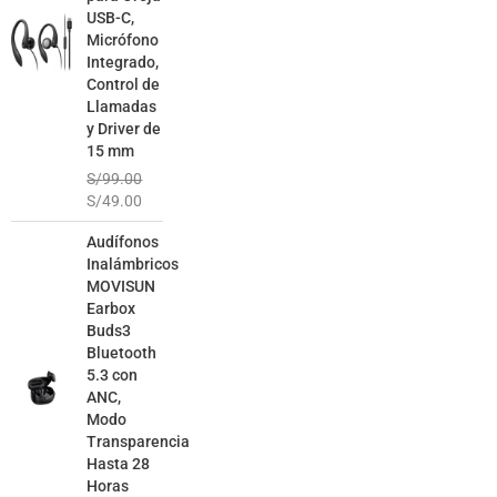
USB-C,
Micrófono
Integrado,
Control de
Llamadas
y Driver de
15 mm
S/
99.00
S/
49.00
El
El
Audífonos
precio
precio
Inalámbricos
original
actual
MOVISUN
era:
es:
Earbox
S/129.00.
S/79.00.
Buds3
Bluetooth
5.3 con
ANC,
Modo
Transparencia
Hasta 28
Horas